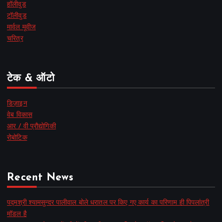
हॉलीवुड
टॉलीवुड
मार्वल मूवीज
चरित्र
टेक & ऑटो
डिज़ाइन
वेब विकास
आर / वी प्रौद्योगिकी
रोबोटिक
Recent News
पद्मश्री श्यामसुन्दर पालीवाल बोले धरातल पर किए गए कार्य का परिणाम ही पिपलांत्री
मॉडल है