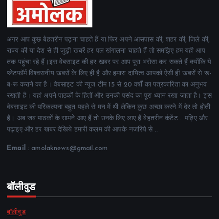
अगर आप कुछ बेहतरीन पढ़ना चाहते हैं या फिर अपने आसपास की, शहर की, जिले की,
राज्य की या देश से ही जुड़ी खबरें हर पल खंगालना चाहते हैं तो समझिए हम यही आप
तक पहुंचा रहे हैं।इस वेबसाइट की हर खबर पर आप पूरा भरोसा कर सकते हैं क्योंकि ये
प्लेटफॉर्म विश्वसनीय खबरों के लिए ही है और हमारा दायित्व आपको ऐसी ही खबरों से रू-
ब-रू कराने का है। वेबसाइट की न्यूज टीम 15 से 20 वर्षों का पत्रकारिता का अनुभव
रखती है। यहां अपने पाठकों के हितों और उनकी पसंद का पूरा ध्यान रखा जाता है। इस
वेबसाइट की परिकल्पना बहुत पहले से मन में थी लेकिन कुछ अच्छा करने में देर तो होती
है। अब जब पाठकों के सामने आए हैं तो उनके लिए लाए हैं बेहतरीन कंटेंट .. पढ़िए और
पढ़ाइए और हर खबर देखिये हमारी कलम की आपके नजरिये से ..
Email
: amolaknews@gmail.com
बॉलीवुड
बॉलीवुड