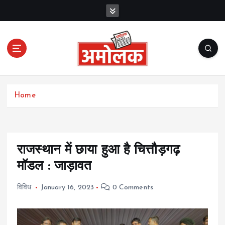
S
k
i
p
t
o
c
Amolak News
o
Home
n
t
e
n
t
राजस्थान में छाया हुआ है चित्तौड़गढ़
मॉडल : जाड़ावत
विविध
January 16, 2023
0 Comments