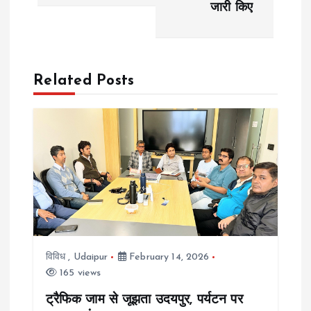
s
जारी किए
t
n
Related Posts
a
v
i
g
a
विविध
,
Udaipur
February 14, 2026
t
165 views
i
ट्रैफिक जाम से जूझता उदयपुर, पर्यटन पर