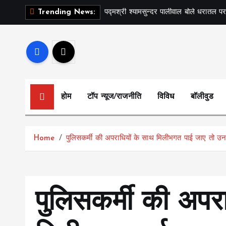
S
पद्मश्री श्यामसुन्दर पालीवाल बोले धरातल पर
Trending News:
k
i
p
t
o
c
होम
टॉप न्यूज/राजनीति
विविध
बॉलीवुड
o
n
t
Home
पुलिसकर्मी की अपराधियों के साथ मिलीभगत पाई जाए तो उनकी 
e
n
t
पुलिसकर्मी की अपर