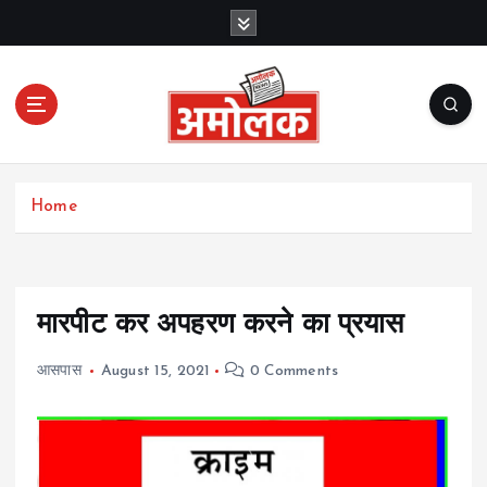
S
k
i
p
t
o
c
Amolak News
o
Home
n
t
e
n
t
मारपीट कर अपहरण करने का प्रयास
आसपास
August 15, 2021
0 Comments