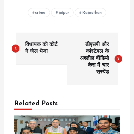
crime
jaipur
Rajasthan
P
विधायक को कोर्ट
डीएसपी और
o
ने जेल भेजा
कांस्टेबल के
अश्लील वीडियो
केस में चार
s
सस्पेंड
t
n
Related Posts
a
v