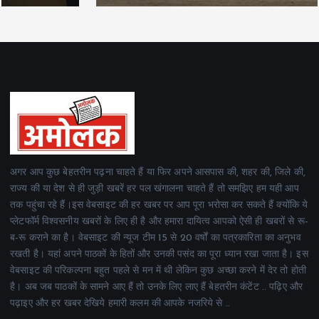
अगर आप कुछ बेहतरीन पढ़ना चाहते हैं या फिर अपने आसपास की, शहर की, जिले की,
राज्य की या देश से ही जुड़ी खबरें हर पल खंगालना चाहते हैं तो समझिए हम यही आप
तक पहुंचा रहे हैं।इस वेबसाइट की हर खबर पर आप पूरा भरोसा कर सकते हैं क्योंकि ये
प्लेटफॉर्म विश्वसनीय खबरों के लिए ही है और हमारा दायित्व आपको ऐसी ही खबरों से रू-
ब-रू कराने का है। वेबसाइट की न्यूज टीम 15 से 20 वर्षों का पत्रकारिता का अनुभव
रखती है। यहां अपने पाठकों के हितों और उनकी पसंद का पूरा ध्यान रखा जाता है। इस
वेबसाइट की परिकल्पना बहुत पहले से मन में थी लेकिन कुछ अच्छा करने में देर तो होती
है। अब जब पाठकों के सामने आए हैं तो उनके लिए लाए हैं बेहतरीन कंटेंट .. पढ़िए और
पढ़ाइए और हर खबर देखिये हमारी कलम की आपके नजरिये से ..