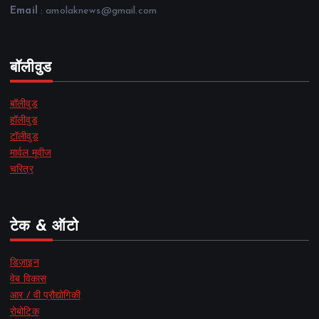
Email
: amolaknews@gmail.com
बॉलीवुड
बॉलीवुड
हॉलीवुड
टॉलीवुड
मार्वल मूवीज
चरित्र
टेक & ऑटो
डिज़ाइन
वेब विकास
आर / वी प्रौद्योगिकी
रोबोटिक