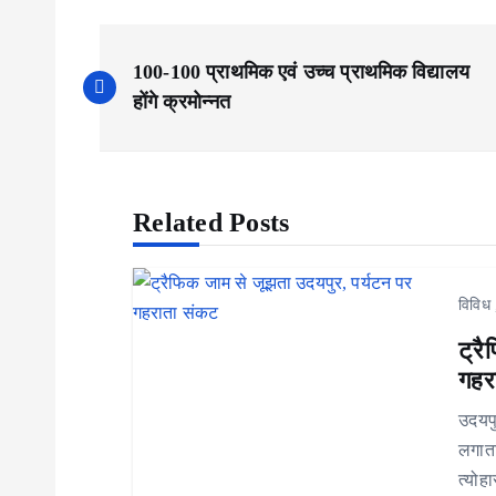
P
100-100 प्राथमिक एवं उच्च प्राथमिक विद्यालय
o
होंगे क्रमोन्नत
s
Related Posts
t
n
विविध
a
ट्र
गहर
v
उदयप
लगाता
i
त्योह