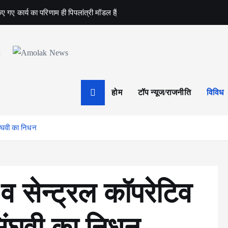
ए गए कार्य का परिणाम ही पिपलांत्री मॉडल है
Amolak News
होम
टॉप न्यूज/राजनीति
विविध
 सिंघवी का निधन
न व सेन्ट्रल कॉपरेटिव
ष सिंघवी का निधन