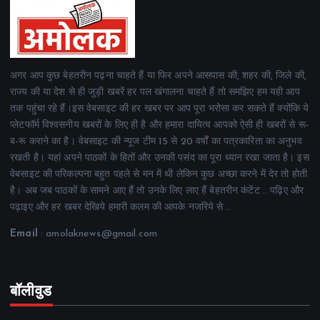
अगर आप कुछ बेहतरीन पढ़ना चाहते हैं या फिर अपने आसपास की, शहर की, जिले की,
राज्य की या देश से ही जुड़ी खबरें हर पल खंगालना चाहते हैं तो समझिए हम यही आप
तक पहुंचा रहे हैं।इस वेबसाइट की हर खबर पर आप पूरा भरोसा कर सकते हैं क्योंकि ये
प्लेटफॉर्म विश्वसनीय खबरों के लिए ही है और हमारा दायित्व आपको ऐसी ही खबरों से रू-
ब-रू कराने का है। वेबसाइट की न्यूज टीम 15 से 20 वर्षों का पत्रकारिता का अनुभव
रखती है। यहां अपने पाठकों के हितों और उनकी पसंद का पूरा ध्यान रखा जाता है। इस
वेबसाइट की परिकल्पना बहुत पहले से मन में थी लेकिन कुछ अच्छा करने में देर तो होती
है। अब जब पाठकों के सामने आए हैं तो उनके लिए लाए हैं बेहतरीन कंटेंट .. पढ़िए और
पढ़ाइए और हर खबर देखिये हमारी कलम की आपके नजरिये से ..
Email
: amolaknews@gmail.com
बॉलीवुड