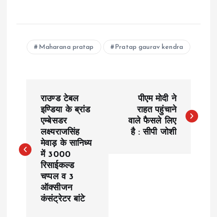
Maharana pratap
Pratap gaurav kendra
P
राउण्ड टेबल
पीएम मोदी ने
o
इण्डिया के ब्रांड
राहत पहुंचाने
एम्बेसडर
वाले फैसले लिए
लक्ष्यराजसिंह
है : सीपी जोशी
s
मेवाड़ के सानिध्य
में 3000
t
रिसाईकल्ड
चप्पल व 3
n
ऑक्सीजन
कंसंट्रेटर बांटे
a