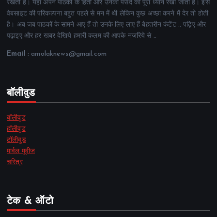
रखती है। यहां अपने पाठकों के हितों और उनकी पसंद का पूरा ध्यान रखा जाता है। इस
वेबसाइट की परिकल्पना बहुत पहले से मन में थी लेकिन कुछ अच्छा करने में देर तो होती
है। अब जब पाठकों के सामने आए हैं तो उनके लिए लाए हैं बेहतरीन कंटेंट .. पढ़िए और
पढ़ाइए और हर खबर देखिये हमारी कलम की आपके नजरिये से ..
Email
: amolaknews@gmail.com
बॉलीवुड
बॉलीवुड
हॉलीवुड
टॉलीवुड
मार्वल मूवीज
चरित्र
टेक & ऑटो