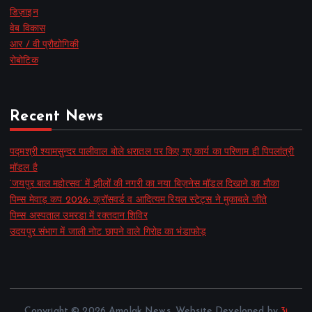
डिज़ाइन
वेब विकास
आर / वी प्रौद्योगिकी
रोबोटिक
Recent News
पद्मश्री श्यामसुन्दर पालीवाल बोले धरातल पर किए गए कार्य का परिणाम ही पिपलांत्री
मॉडल है
‘जयपुर बाल महोत्सव’ में झीलों की नगरी का नया बिज़नेस मॉडल दिखाने का मौका
पिम्स मेवाड़ कप 2026: क्रॉसवर्ड व आदित्यम रियल स्टेट्स ने मुकाबले जीते
पिम्स अस्पताल उमरडा में रक्तदान शिविर
उदयपुर संभाग में जाली नोट छापने वाले गिरोह का भंडाफोड़
Copyright © 2026 Amolak News. Website Developed by
3i