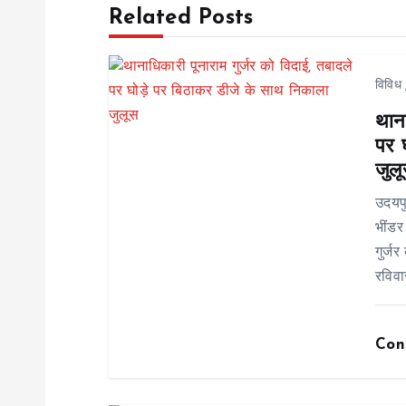
s
Related Posts
t
विविध
n
थाना
पर 
a
जुल
v
उदयप
भींडर
i
गुर्ज
रविवा
g
Con
a