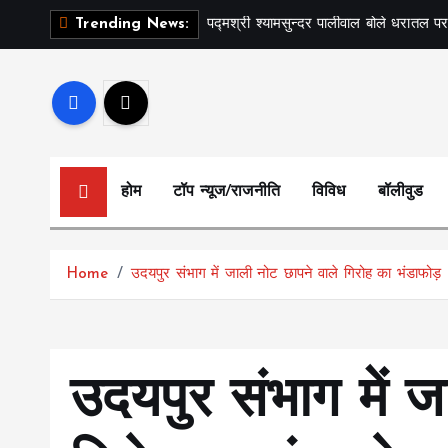
S
पद्मश्री श्यामसुन्दर पालीवाल बोले धरातल पर
Trending News:
k
i
p
t
o
c
होम
टॉप न्यूज/राजनीति
विविध
बॉलीवुड
o
n
t
Home
उदयपुर संभाग में जाली नोट छापने वाले गिरोह का भंडाफोड़
e
n
t
उदयपुर संभाग में ज