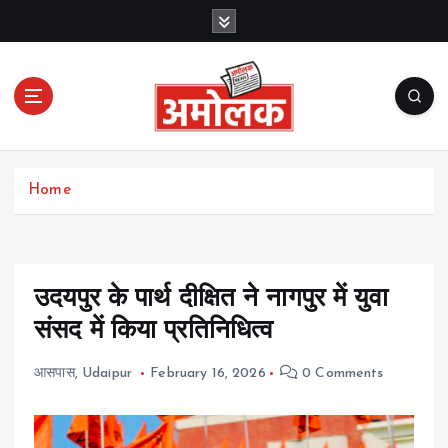
S
k
i
p
t
o
c
Amolak News
o
Home
n
t
e
n
t
उदयपुर के पार्थ दीक्षित ने नागपुर में युवा
संसद में किया प्रतिनिधित्व
आसपास
,
Udaipur
February 16, 2026
0 Comments