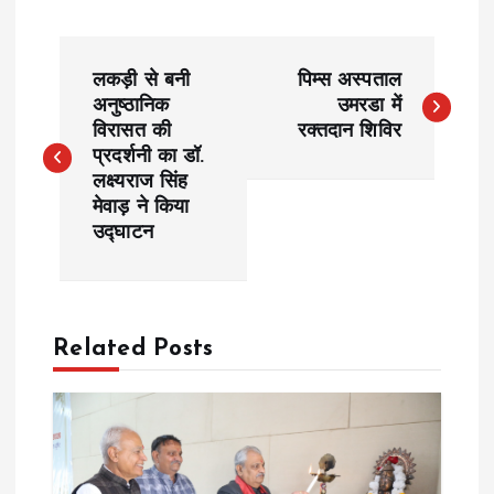
P
लकड़ी से बनी
पिम्स अस्पताल
o
अनुष्ठानिक
उमरडा में
विरासत की
रक्तदान शिविर
प्रदर्शनी का डॉ.
s
लक्ष्यराज सिंह
मेवाड़ ने किया
t
उद्घाटन
n
a
Related Posts
v
i
g