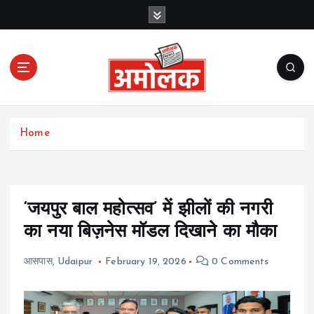
S
k
i
p
t
o
c
Amolak News
o
Home
n
t
e
n
t
‘जयपुर बाल महोत्सव’ में झीलों की नगरी
का नया बिज़नेस मॉडल दिखाने का मौका
आसपास
,
Udaipur
February 19, 2026
0 Comments