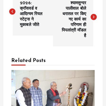
o
2026:
श्यामसुन्दर
क्रॉसवर्ड व
पालीवाल बोले
आदित्यम रियल
धरातल पर किए
s
स्टेट्स ने
गए कार्य का
मुकाबले जीते
परिणाम ही
t
पिपलांत्री मॉडल
है
n
a
Related Posts
v
i
g
a