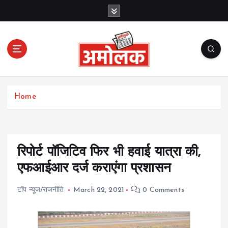
S
k
i
p
t
o
c
Amolak News
o
Home
n
t
e
n
t
रिपोर्ट पॉजिटिव फिर भी हवाई यात्रा की,
एफआईआर दर्ज कराएंगा प्रशासन
टॉप न्यूज/राजनीति
March 22, 2021
0 Comments