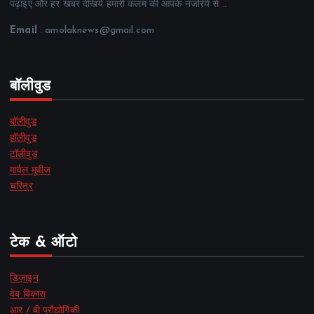
पढ़ाइए और हर खबर देखिये हमारी कलम की आपके नजरिये से ..
Email
: amolaknews@gmail.com
बॉलीवुड
बॉलीवुड
हॉलीवुड
टॉलीवुड
मार्वल मूवीज
चरित्र
टेक & ऑटो
डिज़ाइन
वेब विकास
आर / वी प्रौद्योगिकी