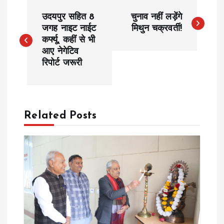
P
उदयपुर सहित 8
चुनाव नहीं लड़ेंगे
o
जगह नाइट नाईट
मिथुन चक्रवर्ती!
कर्फ्यू, कहीं से भी
आए नेगेटिव
s
रिपोर्ट जरूरी
t
n
Related Posts
a
v
i
g