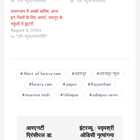
In "टॉप न्यूज/राजनीति"
In "टॉप न्यूज/राजनीति"
राजस्थान में अच्छी बारिश, आज
इन जिलों के लिए अलर्ट, जयपुर के
स्कूलों में छुट्टी
August 2, 2024
In "टॉप न्यूज/राजनीति"
Alert of heavy rain
उदयपुर
उदयपुर न्यूज
heavy rain
jaipur
Rajasthan
sisarma nadi
Udaipur
udaipur news
P
आरएनटी
इंटरव्यू : पद्मश्री
o
प्रिंसीपल डा.
ओडिसी नृत्यांगना