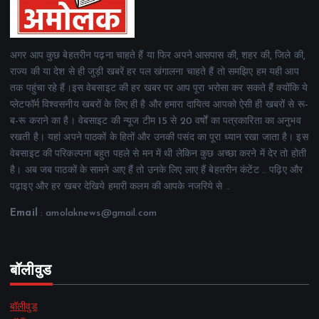
अगर आप कुछ बेहतरीन पढ़ना चाहते हैं या फिर अपने आसपास की, शहर की, जिले की,
राज्य की या देश से ही जुड़ी खबरें हर पल खंगालना चाहते हैं तो समझिए हम यही आप
तक पहुंचा रहे हैं।इस वेबसाइट की हर खबर पर आप पूरा भरोसा कर सकते हैं क्योंकि ये
प्लेटफॉर्म विश्वसनीय खबरों के लिए ही है और हमारा दायित्व आपको ऐसी ही खबरों से रू-
ब-रू कराने का है। वेबसाइट की न्यूज टीम 15 से 20 वर्षों का पत्रकारिता का अनुभव
रखती है। यहां अपने पाठकों के हितों और उनकी पसंद का पूरा ध्यान रखा जाता है। इस
वेबसाइट की परिकल्पना बहुत पहले से मन में थी लेकिन कुछ अच्छा करने में देर तो होती
है। अब जब पाठकों के सामने आए हैं तो उनके लिए लाए हैं बेहतरीन कंटेंट .. पढ़िए और
पढ़ाइए और हर खबर देखिये हमारी कलम की आपके नजरिये से ..
Email
: amolaknews@gmail.com
बॉलीवुड
बॉलीवुड