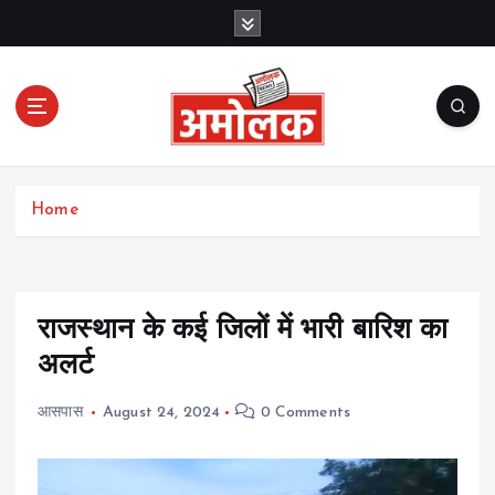
S
k
i
p
t
o
c
Amolak News
o
Home
n
t
e
n
t
राजस्थान के कई जिलों में भारी बारिश का
अलर्ट
आसपास
August 24, 2024
0 Comments