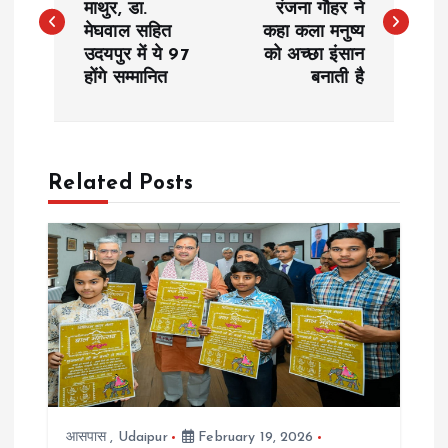
माथुर, डा.
रंजना गौहर ने
मेघवाल सहित
कहा कला मनुष्य
s
उदयपुर में ये 97
को अच्छा इंसान
होंगे सम्मानित
बनाती है
t
n
a
Related Posts
v
i
g
a
t
आसपास
,
Udaipur
February 19, 2026