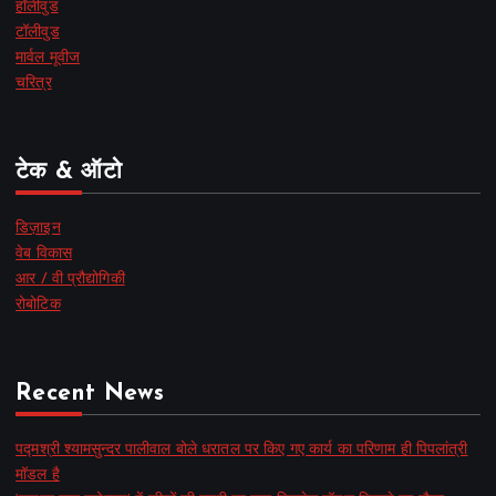
हॉलीवुड
टॉलीवुड
मार्वल मूवीज
चरित्र
टेक & ऑटो
डिज़ाइन
वेब विकास
आर / वी प्रौद्योगिकी
रोबोटिक
Recent News
पद्मश्री श्यामसुन्दर पालीवाल बोले धरातल पर किए गए कार्य का परिणाम ही पिपलांत्री
मॉडल है