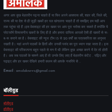
अगर आप कुछ बेहतरीन पढ़ना चाहते हैं या फिर अपने आसपास की, शहर की, जिले की,
राज्य की या देश से ही जुड़ी खबरें हर पल खंगालना चाहते हैं तो समझिए हम यही आप
तक पहुंचा रहे हैं।इस वेबसाइट की हर खबर पर आप पूरा भरोसा कर सकते हैं क्योंकि ये
प्लेटफॉर्म विश्वसनीय खबरों के लिए ही है और हमारा दायित्व आपको ऐसी ही खबरों से रू-
ब-रू कराने का है। वेबसाइट की न्यूज टीम 15 से 20 वर्षों का पत्रकारिता का अनुभव
रखती है। यहां अपने पाठकों के हितों और उनकी पसंद का पूरा ध्यान रखा जाता है। इस
वेबसाइट की परिकल्पना बहुत पहले से मन में थी लेकिन कुछ अच्छा करने में देर तो होती
है। अब जब पाठकों के सामने आए हैं तो उनके लिए लाए हैं बेहतरीन कंटेंट .. पढ़िए और
पढ़ाइए और हर खबर देखिये हमारी कलम की आपके नजरिये से ..
Email
: amolaknews@gmail.com
बॉलीवुड
बॉलीवुड
हॉलीवुड