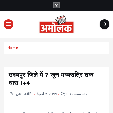
S
k
i
p
t
o
c
Amolak News
o
Home
n
t
e
n
t
उदयपुर जिले में 7 जून मध्यरात्रि तक
धारा 144
टॉप न्यूज/राजनीति
April 9, 2022
0 Comments