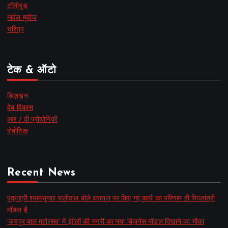
टॉलीवुड
मार्वल मूवीज
चरित्र
टेक & ऑटो
डिज़ाइन
वेब विकास
आर / वी प्रौद्योगिकी
रोबोटिक
Recent News
पद्मश्री श्यामसुन्दर पालीवाल बोले धरातल पर किए गए कार्य का परिणाम ही पिपलांत्री
मॉडल है
‘जयपुर बाल महोत्सव’ में झीलों की नगरी का नया बिज़नेस मॉडल दिखाने का मौका