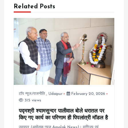
v
Related Posts
i
g
a
t
i
o
टॉप न्यूज/राजनीति
,
Udaipur
February 20, 2026
n
315 views
पद्मश्री श्यामसुन्दर पालीवाल बोले धरातल पर
किए गए कार्य का परिणाम ही पिपलांत्री मॉडल है
उदयपुर (अमोलक न्यूज Amolak News)। वाणिज्य एवं