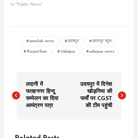
In "Public News"
amolak news
उदयपुर
उदयपुर न्यूज
Rajasthan
Udaipur
udaipur news
P
लदानी में
उदयपुर में दिनेश
o
फतहनगर हिन्दू
खो​ड़निया की
सम्मेलन का दिया
फर्मों पर CGST
आमंत्रण पत्र
की टीम पहुंची
s
t