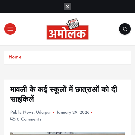
S
k
i
p
t
o
c
Amolak News
o
Home
n
t
e
n
t
मावली के कई स्कूलों में छात्राओं को दी
साइकिलें
Public News
,
Udaipur
January 29, 2026
0 Comments