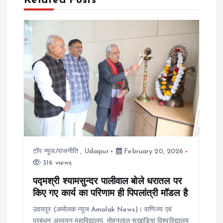
n
Related Posts
a
v
i
g
a
t
टॉप न्यूज/राजनीति
,
Udaipur
February 20, 2026
316 views
i
पद्मश्री श्यामसुन्दर पालीवाल बोले धरातल पर
o
किए गए कार्य का परिणाम ही पिपलांत्री मॉडल है
उदयपुर (अमोलक न्यूज Amolak News)। वाणिज्य एवं
n
प्रबंधन अध्ययन महाविद्यालय, मोहनलाल सुखाड़िया विश्वविद्यालय