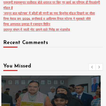
पद्मश्री श्यामसुन्दर पालीवाल बोले धरातल पर किए गए कार्य का परिणाम ही पिपलांत्री
मॉडल है
‘जयपुर बाल महोत्सव’ में झीलों की नगरी का नया बिज़नेस मॉडल दिखाने का मौका
पिम्स मेवाड़ कप 2026: क्रॉसवर्ड व आदित्यम रियल स्टेट्स ने मुकाबले जीते
पिम्स अस्पताल उमरडा में रक्तदान शिविर
उदयपुर संभाग में जाली नोट छापने वाले गिरोह का भंडाफोड़
Recent Comments
You Missed