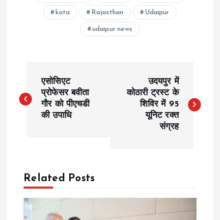
kota
Rajasthan
Udaipur
udaipur news
P
एसोसिएट
उदयपुर में
o
प्रोफेसर बवीता
कोठारी ट्रस्ट के
गौर को पीएचडी
शिविर में 95
की उपाधि
यूनिट रक्त
s
संग्रह
t
n
Related Posts
a
v