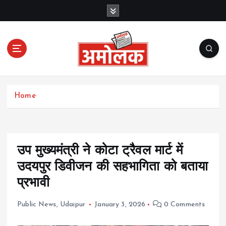
S
k
i
p
t
o
c
Amolak News
o
Home
n
t
e
n
t
उप मुख्यमंत्री ने कोटा ट्रैवल मार्ट में
उदयपुर डिवीजन की सहभागिता को बताया
प्रभावी
Public News
,
Udaipur
January 3, 2026
0 Comments