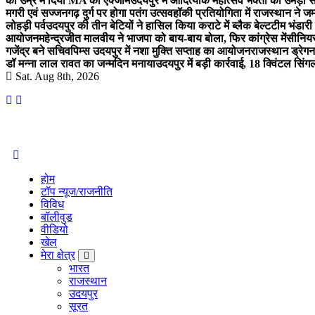
की उम्र में दिया MA का एक्जाम
उदयपुर में आदित्यार्क महोत्सव भक्तों का उमड़ा 
मगरी एवं सज्जनगढ़ दुर्ग पर होगा पतंग उत्सव
हॉकी प्रतियोगिता में राजस्थान ने जम
लोहड़ी पर्व
उदयपुर की तीन बेटियों ने हासिल किया कराटे में ब्लैक बेल्ट
टीम भंडारी
आयोजन
महेन्द्रजीत मालवीय ने भाजपा को बाय-बाय बोला, फिर कांग्रेस में
सीनियर
गजेंद्र बने सचिव
पिम्स उदयपुर में नशा मुक्ति सप्ताह का आयोजन
राजस्थान ड्रेगन 
डॉ मन्ना लाल रावत का जन्मदिन मनाया
उदयपुर में बड़ी कार्रवाई, 18 क्विंटल सिंग
Sat. Aug 8th, 2026
Amolak News
होम
टॉप न्यूज/राजनीति
विविध
बॉलीवुड
वीडियो
खेल
मेरा क्षेत्र
भारत
राजस्थान
उदयपुर
सूरत