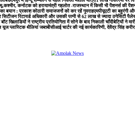
सैलाब
उदयपुर में हिन्दू सम्मेलन से पहले निकली मशाल यात्रा
1 लाख नौकरियों पर व
्मू-कश्मीर, कर्नाटक को हराया
मंत्री गहलोत -राजस्थान में किसी भी पेंशनर्स की पेंश
 का बयान : प्रकाश कोठारी समाजजनों को कर रहें गुमराह
एमपीयूएटी का बहुरंगी औ
 सिटीजन रिटायर्ड अधिकारी और उसकी पत्नी से 62 लाख से ज्यादा ठगे
सिटी पैलेस
बॉट खिलाडियों ने राष्ट्रीय प्रतियोगिता में सोने के बाद निकाली चाँदी
बेटियों ने मा
ल यूज प्लास्टिक थैलियां जब्त
बीसीआई चार्टर की नई कार्यकारिणी, देवेंद्र सिंह करीर 