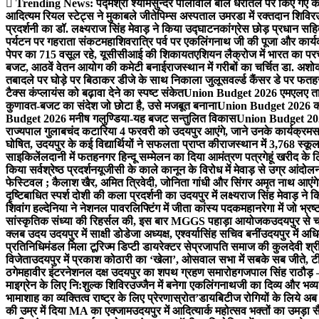
Trending News:
पद्मश्री श्यामसुन्दर पालीवाल बोले धरातल पर किए गए का
आदित्यम रियल स्टेट्स ने मुकाबले जीते
पिम्स अस्पताल उमरडा में रक्तदान शिविर
प्रदर्शनी का डॉ. लक्ष्यराज सिंह मेवाड़ ने किया उद्घाटन
कांग्रेस छोड़ प्रधान सहि
पर्यटन पर गहराता संकट
महाशिवरात्रि पर्व पर एकलिंगनाथ जी की पूजा और कार्
पेपर का 715 वसूल रहे, यूसीसीआई की शिकायत
एशियन लैक्रोज में भारत का पर
बजट, आठवें वेतन आयोग की कमेटी बनाई
राजस्थान में गरीबों का चर्चित डा. अश
तबादले पर घोड़े पर बिठाकर डीजे के साथ निकाला जुलूस
वर्ल्ड कैंसर डे पर फ
टैक्स कंप्लायंस को बढ़ावा देने का स्पष्ट संकेत
Union Budget 2026 एमएलए तार
कुणावत-बजट का संदेश जो छोटा है, उसे मजबूत बनाना
Union Budget 2026 कांग
Budget 2026 मनीष गलुण्डिया-यह बजट सन्तुलित विकास
Union Budget 2026
राज्यपाल गुलाबचंद कटारिया 4 फरवरी को उदयपुर आएंगे, जाने उनके कार्यक्रम
स
घोषित, उदयपुर के कई विद्यार्थियों ने सफलता प्राप्त की
राजस्थान में 3,768 स्कूल
साइकिलें
लदानी में फतहनगर हिन्दू सम्मेलन का दिया आमंत्रण पत्र
गेहूं खरीद के
किया सर्वश्रेष्ठ प्रदर्शन
यूजीसी के काले कानून के विरोध में मेवाड़ से उग्र आंदोल
फेस्टिवल ; कैलाश खैर, अमित त्रिवेदी, जोनिता गांधी और सिंगर अमृत नाथ आएंगे
दृष्टिबाधित स्पर्श दोशी की कला प्रदर्शनी का उदयपुर में लक्ष्यराज सिंह मेवाड़ ने क
शिवांग हल्देनिया ने नेशनल पावरलिफ्टिंग में जीता कांस्य पदक
महानरेगा में जो भ्र
सांस्कृतिक संध्या की रिहर्सल की, इस बार MGGS पहाड़ा आयोजक
उदयपुर से 
क्लब उदय उदयपुर में साक्षी डोडेजा अध्यक्ष, एश्वर्यासिंह सचिव बनीं
उदयपुर में अधि
प्रतिनिधिमंडल मिला टूरिज्म डिप्टी डायरेक्टर से
प्रजापति समाज की कुलदेवी श्रीय
विजेता
उदयपुर में प्रकाश कोठारी का ‘खेला’, ओसवाल सभा में सबके सब जीते, टी
ठगे
महावीर इंटरनेशनल दक्ष उदयपुर का शपथ ग्रहण समारोह
गजपाल सिंह राठौड़ –
माइग्रेन के लिए नि:शुल्क शिविर
उज्जैन में बनेगा एकलिंगनाथजी का दिव्य और भव्य
भामाशाह का व्यक्तित्व राष्ट्र के लिए प्रेरणास्रोत’
डायबिटीज रोगियों के लिये अब 
की उम्र में दिया MA का एक्जाम
उदयपुर में आदित्यार्क महोत्सव भक्तों का उमड़ा 