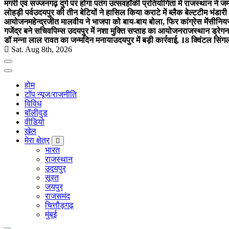
मगरी एवं सज्जनगढ़ दुर्ग पर होगा पतंग उत्सव
हॉकी प्रतियोगिता में राजस्थान ने जम
लोहड़ी पर्व
उदयपुर की तीन बेटियों ने हासिल किया कराटे में ब्लैक बेल्ट
टीम भंडारी
आयोजन
महेन्द्रजीत मालवीय ने भाजपा को बाय-बाय बोला, फिर कांग्रेस में
सीनियर
गजेंद्र बने सचिव
पिम्स उदयपुर में नशा मुक्ति सप्ताह का आयोजन
राजस्थान ड्रेगन 
डॉ मन्ना लाल रावत का जन्मदिन मनाया
उदयपुर में बड़ी कार्रवाई, 18 क्विंटल सिंग
Sat. Aug 8th, 2026
होम
टॉप न्यूज/राजनीति
विविध
बॉलीवुड
वीडियो
खेल
मेरा क्षेत्र
भारत
राजस्थान
उदयपुर
सूरत
जयपुर
राजसमंद
चित्तौड़गढ़
मुंबई