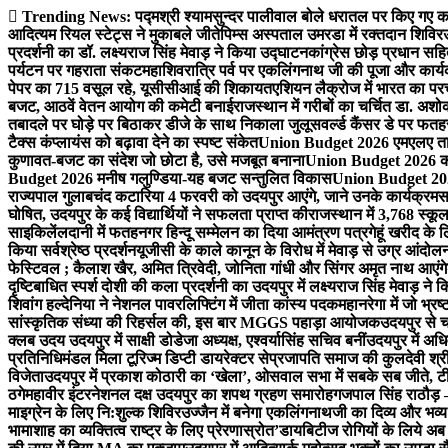
Skip
Trending News:
पद्मश्री श्यामसुन्दर पालीवाल बोले धरातल पर किए गए का
to
आदित्यम रियल स्टेट्स ने मुकाबले जीते
पिम्स अस्पताल उमरडा में रक्तदान शिविर
content
प्रदर्शनी का डॉ. लक्ष्यराज सिंह मेवाड़ ने किया उद्घाटन
कांग्रेस छोड़ प्रधान सहि
पर्यटन पर गहराता संकट
महाशिवरात्रि पर्व पर एकलिंगनाथ जी की पूजा और कार्
पेपर का 715 वसूल रहे, यूसीसीआई की शिकायत
एशियन लैक्रोज में भारत का पर
बजट, आठवें वेतन आयोग की कमेटी बनाई
राजस्थान में गरीबों का चर्चित डा. अश
तबादले पर घोड़े पर बिठाकर डीजे के साथ निकाला जुलूस
वर्ल्ड कैंसर डे पर फ
टैक्स कंप्लायंस को बढ़ावा देने का स्पष्ट संकेत
Union Budget 2026 एमएलए तार
कुणावत-बजट का संदेश जो छोटा है, उसे मजबूत बनाना
Union Budget 2026 कांग
Budget 2026 मनीष गलुण्डिया-यह बजट सन्तुलित विकास
Union Budget 2026
राज्यपाल गुलाबचंद कटारिया 4 फरवरी को उदयपुर आएंगे, जाने उनके कार्यक्रम
स
घोषित, उदयपुर के कई विद्यार्थियों ने सफलता प्राप्त की
राजस्थान में 3,768 स्कूल
साइकिलें
लदानी में फतहनगर हिन्दू सम्मेलन का दिया आमंत्रण पत्र
गेहूं खरीद के
किया सर्वश्रेष्ठ प्रदर्शन
यूजीसी के काले कानून के विरोध में मेवाड़ से उग्र आंदोल
फेस्टिवल ; कैलाश खैर, अमित त्रिवेदी, जोनिता गांधी और सिंगर अमृत नाथ आएंगे
दृष्टिबाधित स्पर्श दोशी की कला प्रदर्शनी का उदयपुर में लक्ष्यराज सिंह मेवाड़ ने क
शिवांग हल्देनिया ने नेशनल पावरलिफ्टिंग में जीता कांस्य पदक
महानरेगा में जो भ्र
सांस्कृतिक संध्या की रिहर्सल की, इस बार MGGS पहाड़ा आयोजक
उदयपुर से 
क्लब उदय उदयपुर में साक्षी डोडेजा अध्यक्ष, एश्वर्यासिंह सचिव बनीं
उदयपुर में अधि
प्रतिनिधिमंडल मिला टूरिज्म डिप्टी डायरेक्टर से
प्रजापति समाज की कुलदेवी श्रीय
विजेता
उदयपुर में प्रकाश कोठारी का ‘खेला’, ओसवाल सभा में सबके सब जीते, टी
ठगे
महावीर इंटरनेशनल दक्ष उदयपुर का शपथ ग्रहण समारोह
गजपाल सिंह राठौड़ –
माइग्रेन के लिए नि:शुल्क शिविर
उज्जैन में बनेगा एकलिंगनाथजी का दिव्य और भव्य
भामाशाह का व्यक्तित्व राष्ट्र के लिए प्रेरणास्रोत’
डायबिटीज रोगियों के लिये अब 