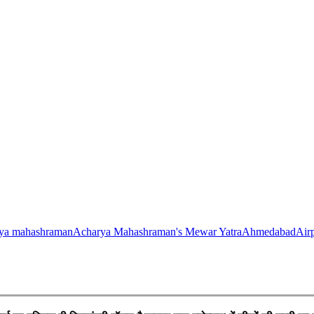
rya mahashraman
Acharya Mahashraman's Mewar Yatra
Ahmedabad
Air