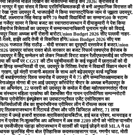
ा नया बिज़नेस मॉडल दिखाने का मौका
पिम्स मेवाड़ कप 2026: क्रॉसवर्ड व
े नागपुर में युवा संसद में किया प्रतिनिधित्व
लकड़ी से बनी अनुष्ठानिक विरासत की
ी रेखा गुप्ता उदयपुर में, भाजपाईयों ने किया स्वागत
ट्रैफिक जाम से जूझता उदयपुर,
ें
डॉ. लक्ष्यराज सिंह मेवाड़ करेंगे 70 मेधावी विद्यार्थियों का सम्मान
500 के स्टाम्प
्ष गजेंद्र सामर ने किया बजट का स्वागत
राजस्थान में दीयाकुमारी ने पेश किया
 लैक्रोज विजेताओं का उदयपुर में सम्मान
थानाधिकारी पूनाराम गुर्जर को विदाई,
पुर जिला अध्यक्ष बनीं रोशनी बारोट
Union Budget 2026 सीए पल्लवी नाहर-
लवे, हाईवे आदि तेजी से विकसित होंगे
Union Budget 2026 सीए यश
6 गजपाल सिंह राठौड़ – मोदी सरकार का दूरदृष्टी दस्तावेज है बजट
Union
6 उदयपुर सांसद रावत बोले-सरकार का बजट रिफार्म एक्सप्रेस है
पंजाब के
न
उदयपुर में हिंदू सम्मेलन को लेकर निकली विराट वाहन रैली
एफएमजीई का परिणाम
निया की फर्मों पर CGST की टीम पहुंची
मावली के कई स्कूलों में छात्राओं को दी
 हिंगड़ सम्मानित
डी पी एस, उदयपुर के रितिशा-रेयांश ने विद्यार्थी विज्ञान मंथन में
्रहण, पूर्व मंत्री राजानी-बदलाव के साथ आगे बढ़े
उदयपुर वर्ल्ड म्यूजिक
 दी बधाई
गणतंत्र दिवस समारोह में उदयपुर में ये 75 होंगे सम्मानित
अहमदाबाद के
लेगा
अंशुल मोगरा बी एन आई उदयपुर कॉरपोरेट चैप्टर के अध्यक्ष बनें
उदयपुर के
ैन का अभिनंदन, 22 फरवरी को उदयपुर के कमोल में दीक्षा महोत्सव
गणतंत्र गौरव
ंच संस्थान महिला प्रकोष्ठ की देशभक्ति गीत गायन प्रतियोगिता सम्पन्न
रोटरी
े किया प्रोसेसिंग इंक्यूबेशन का उदघाटन
ट्रैवल एजेंट एसोसिएशन का
ोफिजियोलॉजी लैब का शुभारंभ
विनस प्रीमियर लीग में रॉयल्स क्लब रहा
लगाए तिलक
राजस्थान में रिटायर्ड टीचर और पति डिजिटल अरेस्ट, 71 लाख
रा में उमड़े हजारों श्रावक-श्राविकाएं
डायबिटीज, हाई ब्लड प्रेशर, थायराइड व
न में प्रवेश निःशुल्क
गिव अप अभियान में अब तक 2289 लोगों को नोटिस
‘दानवीर
िम्मा एमजीजीएस पहाड़ा को
राजस्थान में सातवीं की पढ़ाई छोड़ने वाले MLA ने 68
िधायक फूलसिंह मीणा बोल ऐतिहासिक कदम
फतहसागर पाल, गणगौर घाट, मोती