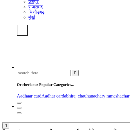
जयपुर
राजसमंद
चित्तौड़गढ़
मुंबई
Search
for:
Or check our Popular Categories...
Aadhaar card
Aadhar card
abhiraj chauhan
achary ramesh
acha