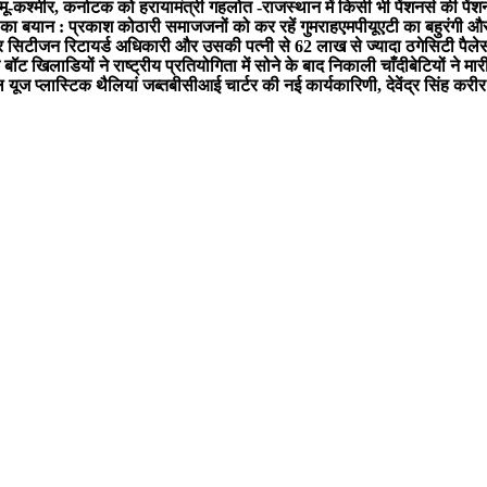
्मू-कश्मीर, कर्नाटक को हराया
मंत्री गहलोत -राजस्थान में किसी भी पेंशनर्स की पेंश
 का बयान : प्रकाश कोठारी समाजजनों को कर रहें गुमराह
एमपीयूएटी का बहुरंगी औ
 सिटीजन रिटायर्ड अधिकारी और उसकी पत्नी से 62 लाख से ज्यादा ठगे
सिटी पैलेस
बॉट खिलाडियों ने राष्ट्रीय प्रतियोगिता में सोने के बाद निकाली चाँदी
बेटियों ने मा
ल यूज प्लास्टिक थैलियां जब्त
बीसीआई चार्टर की नई कार्यकारिणी, देवेंद्र सिंह करीर 