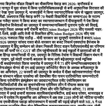
ा नया बिज़नेस मॉडल दिखाने का मौका
पिम्स मेवाड़ कप 2026: क्रॉसवर्ड व
े नागपुर में युवा संसद में किया प्रतिनिधित्व
लकड़ी से बनी अनुष्ठानिक विरासत की
ी रेखा गुप्ता उदयपुर में, भाजपाईयों ने किया स्वागत
ट्रैफिक जाम से जूझता उदयपुर,
ें
डॉ. लक्ष्यराज सिंह मेवाड़ करेंगे 70 मेधावी विद्यार्थियों का सम्मान
500 के स्टाम्प
्ष गजेंद्र सामर ने किया बजट का स्वागत
राजस्थान में दीयाकुमारी ने पेश किया
 लैक्रोज विजेताओं का उदयपुर में सम्मान
थानाधिकारी पूनाराम गुर्जर को विदाई,
पुर जिला अध्यक्ष बनीं रोशनी बारोट
Union Budget 2026 सीए पल्लवी नाहर-
लवे, हाईवे आदि तेजी से विकसित होंगे
Union Budget 2026 सीए यश
6 गजपाल सिंह राठौड़ – मोदी सरकार का दूरदृष्टी दस्तावेज है बजट
Union
6 उदयपुर सांसद रावत बोले-सरकार का बजट रिफार्म एक्सप्रेस है
पंजाब के
न
उदयपुर में हिंदू सम्मेलन को लेकर निकली विराट वाहन रैली
एफएमजीई का परिणाम
निया की फर्मों पर CGST की टीम पहुंची
मावली के कई स्कूलों में छात्राओं को दी
 हिंगड़ सम्मानित
डी पी एस, उदयपुर के रितिशा-रेयांश ने विद्यार्थी विज्ञान मंथन में
्रहण, पूर्व मंत्री राजानी-बदलाव के साथ आगे बढ़े
उदयपुर वर्ल्ड म्यूजिक
 दी बधाई
गणतंत्र दिवस समारोह में उदयपुर में ये 75 होंगे सम्मानित
अहमदाबाद के
लेगा
अंशुल मोगरा बी एन आई उदयपुर कॉरपोरेट चैप्टर के अध्यक्ष बनें
उदयपुर के
ैन का अभिनंदन, 22 फरवरी को उदयपुर के कमोल में दीक्षा महोत्सव
गणतंत्र गौरव
ंच संस्थान महिला प्रकोष्ठ की देशभक्ति गीत गायन प्रतियोगिता सम्पन्न
रोटरी
े किया प्रोसेसिंग इंक्यूबेशन का उदघाटन
ट्रैवल एजेंट एसोसिएशन का
ोफिजियोलॉजी लैब का शुभारंभ
विनस प्रीमियर लीग में रॉयल्स क्लब रहा
लगाए तिलक
राजस्थान में रिटायर्ड टीचर और पति डिजिटल अरेस्ट, 71 लाख
रा में उमड़े हजारों श्रावक-श्राविकाएं
डायबिटीज, हाई ब्लड प्रेशर, थायराइड व
न में प्रवेश निःशुल्क
गिव अप अभियान में अब तक 2289 लोगों को नोटिस
‘दानवीर
िम्मा एमजीजीएस पहाड़ा को
राजस्थान में सातवीं की पढ़ाई छोड़ने वाले MLA ने 68