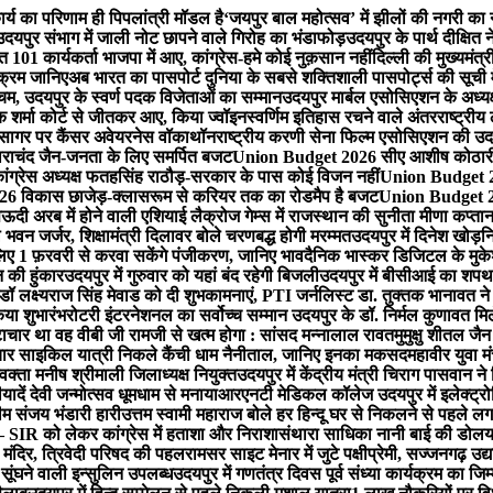
र्य का परिणाम ही पिपलांत्री मॉडल है
‘जयपुर बाल महोत्सव’ में झीलों की नगरी क
उदयपुर संभाग में जाली नोट छापने वाले गिरोह का भंडाफोड़
उदयपुर के पार्थ दीक्षित न
त 101 कार्यकर्ता भाजपा में आए, कांग्रेस-हमे कोई नुक़सान नहीं
दिल्ली की मुख्यमंत्र
यक्रम जानिए
अब भारत का पासपोर्ट दुनिया के सबसे शक्तिशाली पासपोर्ट्स की सूची म
चम, उदयपुर के स्वर्ण पदक विजेताओं का सम्मान
उदयपुर मार्बल एसोसिएशन के अध्यक
ोक शर्मा कोर्ट से जीतकर आए, किया ज्वॉइन
स्वर्णिम इतिहास रचने वाले अंतरराष्ट्रीय
तहसागर पर कैंसर अवेयरनेस वॉकाथॉन
राष्ट्रीय करणी सेना फिल्म एसोसिएशन की उदय
ाचंद जैन-जनता के लिए समर्पित बजट
Union Budget 2026 सीए आशीष कोठारी-रे
्रेस अध्यक्ष फतहसिंह राठौड़-सरकार के पास कोई विजन नहीं
Union Budget 202
 विकास छाजेड़-क्लासरूम से करियर तक का रोडमैप है बजट
Union Budget 202
ऊदी अरब में होने वाली एशियाई लैक्रोज गेम्स में राजस्थान की सुनीता मीणा कप्ता
 भवन जर्जर, शिक्षामंत्री दिलावर बोले चरणबद्ध होगी मरम्मत
उदयपुर में दिनेश खो​ड़
 लिए 1 फ़रवरी से करवा सकेंगे पंजीकरण, जानिए भाव
दैनिक भास्कर डिजिटल के मुकेश
न की हुंकार
उदयपुर में गुरुवार को यहां ​बंद रहेगी बिजली
उदयपुर में बीसीआई का शपथ ग
डॉ लक्ष्यराज सिंह मेवाड को दी शुभकामनाएं, PTI जर्नलिस्ट डा. तुक्तक भानावत ने
िया शुभारंभ
रोटरी इंटरनेशनल का सर्वोच्च सम्मान उदयपुर के डॉ. निर्मल कुणावत मि
ष्टाचार था वह वीबी जी रामजी से खत्म होगा : सांसद मन्नालाल रावत
मुमुक्षु शीतल ज
चार साइकिल यात्री निकले कैंची धाम नैनीताल, जानिए इनका मकसद
महावीर युवा म
वक्ता मनीष श्रीमाली जिलाध्यक्ष नियुक्त
उदयपुर में केंद्रीय मंत्री चिराग पासवान न
ादें देवी जन्मोत्सव धूमधाम से मनाया
आरएनटी मेडिकल कॉलेज उदयपुर में इलेक्ट्र
म संजय भंडारी हारी
उत्तम स्वामी महाराज बोले हर हिन्दू घर से निकलने से पहले 
 SIR को लेकर कांग्रेस में हताशा और निराशा
संथारा साधिका नानी बाई की डोलयात्
 मंदिर, त्रिवेदी परिषद की पहल
रामसर साइट मेनार में जुटे पक्षीप्रेमी, सज्जनगढ़ उद्या
सूंघने वाली इन्सुलिन उपलब्ध
उदयपुर में गणतंत्र दिवस पूर्व संध्या कार्यक्रम का ज