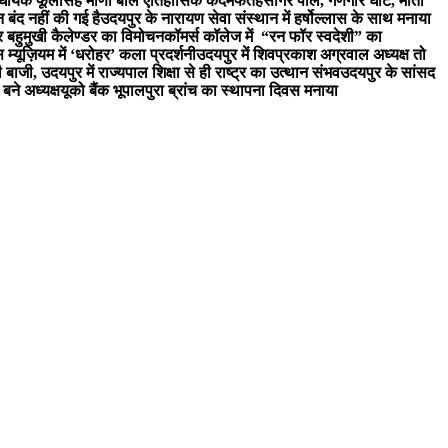
िधायक फूलसिंह मीणा बोल ऐतिहासिक कदम
फतहसागर पाल, गणगौर घाट, मोती
न बंद नहीं की गई है
उदयपुर के नारायण सेवा संस्थान में हर्षोल्लास के साथ मनाया
र बहुमुखी कैलेण्डर का विमोचन
कॉमर्स कॉलेज में “रन फॉर स्वदेशी” का
 म्यूज़ियम में ‘धरोहर’ कला प्रदर्शनी
उदयपुर में शिवप्रकाश अग्रवाल अध्यक्ष तो
री बाजी, उदयपुर में राज्यपाल शिक्षा से ही राष्ट्र का उत्थान संभव
उदयपुर के सांसद
बने अध्यक्ष
यूको बैंक भूपालपुरा ब्रांच का स्थापना दिवस मनाया