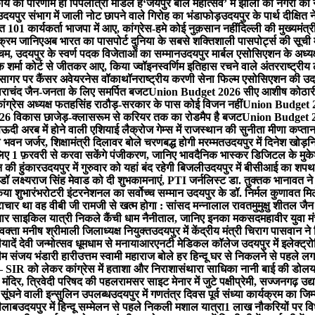
र्य का परिणाम ही पिपलांत्री मॉडल है
‘जयपुर बाल महोत्सव’ में झीलों की नगरी क
उदयपुर संभाग में जाली नोट छापने वाले गिरोह का भंडाफोड़
उदयपुर के पार्थ दीक्षित न
त 101 कार्यकर्ता भाजपा में आए, कांग्रेस-हमे कोई नुक़सान नहीं
दिल्ली की मुख्यमंत्र
यक्रम जानिए
अब भारत का पासपोर्ट दुनिया के सबसे शक्तिशाली पासपोर्ट्स की सूची म
चम, उदयपुर के स्वर्ण पदक विजेताओं का सम्मान
उदयपुर मार्बल एसोसिएशन के अध्यक
ोक शर्मा कोर्ट से जीतकर आए, किया ज्वॉइन
स्वर्णिम इतिहास रचने वाले अंतरराष्ट्रीय
तहसागर पर कैंसर अवेयरनेस वॉकाथॉन
राष्ट्रीय करणी सेना फिल्म एसोसिएशन की उदय
ाचंद जैन-जनता के लिए समर्पित बजट
Union Budget 2026 सीए आशीष कोठारी-रे
्रेस अध्यक्ष फतहसिंह राठौड़-सरकार के पास कोई विजन नहीं
Union Budget 202
 विकास छाजेड़-क्लासरूम से करियर तक का रोडमैप है बजट
Union Budget 202
ऊदी अरब में होने वाली एशियाई लैक्रोज गेम्स में राजस्थान की सुनीता मीणा कप्ता
 भवन जर्जर, शिक्षामंत्री दिलावर बोले चरणबद्ध होगी मरम्मत
उदयपुर में दिनेश खो​ड़
 लिए 1 फ़रवरी से करवा सकेंगे पंजीकरण, जानिए भाव
दैनिक भास्कर डिजिटल के मुकेश
न की हुंकार
उदयपुर में गुरुवार को यहां ​बंद रहेगी बिजली
उदयपुर में बीसीआई का शपथ ग
डॉ लक्ष्यराज सिंह मेवाड को दी शुभकामनाएं, PTI जर्नलिस्ट डा. तुक्तक भानावत ने
िया शुभारंभ
रोटरी इंटरनेशनल का सर्वोच्च सम्मान उदयपुर के डॉ. निर्मल कुणावत मि
ष्टाचार था वह वीबी जी रामजी से खत्म होगा : सांसद मन्नालाल रावत
मुमुक्षु शीतल ज
चार साइकिल यात्री निकले कैंची धाम नैनीताल, जानिए इनका मकसद
महावीर युवा म
वक्ता मनीष श्रीमाली जिलाध्यक्ष नियुक्त
उदयपुर में केंद्रीय मंत्री चिराग पासवान न
ादें देवी जन्मोत्सव धूमधाम से मनाया
आरएनटी मेडिकल कॉलेज उदयपुर में इलेक्ट्र
म संजय भंडारी हारी
उत्तम स्वामी महाराज बोले हर हिन्दू घर से निकलने से पहले 
 SIR को लेकर कांग्रेस में हताशा और निराशा
संथारा साधिका नानी बाई की डोलयात्
 मंदिर, त्रिवेदी परिषद की पहल
रामसर साइट मेनार में जुटे पक्षीप्रेमी, सज्जनगढ़ उद्या
सूंघने वाली इन्सुलिन उपलब्ध
उदयपुर में गणतंत्र दिवस पूर्व संध्या कार्यक्रम का ज
सैलाब
उदयपुर में हिन्दू सम्मेलन से पहले निकली मशाल यात्रा
1 लाख नौकरियों पर व