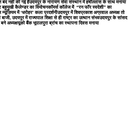
न बंद नहीं की गई है
उदयपुर के नारायण सेवा संस्थान में हर्षोल्लास के साथ मनाया
र बहुमुखी कैलेण्डर का विमोचन
कॉमर्स कॉलेज में “रन फॉर स्वदेशी” का
 म्यूज़ियम में ‘धरोहर’ कला प्रदर्शनी
उदयपुर में शिवप्रकाश अग्रवाल अध्यक्ष तो
री बाजी, उदयपुर में राज्यपाल शिक्षा से ही राष्ट्र का उत्थान संभव
उदयपुर के सांसद
बने अध्यक्ष
यूको बैंक भूपालपुरा ब्रांच का स्थापना दिवस मनाया