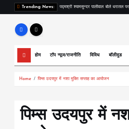
S
पद्मश्री श्यामसुन्दर पालीवाल बोले धरातल पर
Trending News:
k
i
p
t
o
c
होम
टॉप न्यूज/राजनीति
विविध
बॉलीवुड
o
n
t
Home
पिम्स उदयपुर में नशा मुक्ति सप्ताह का आयोजन
e
n
t
पिम्स उदयपुर में नश