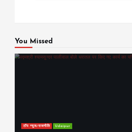
You Missed
टॉप न्यूज/राजनीति
Udaipur