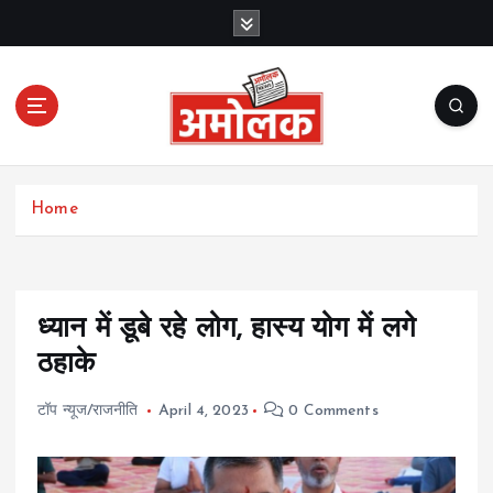
S
k
i
p
t
o
c
Amolak News
o
Home
n
t
e
n
t
ध्यान में डूबे रहे लोग, हास्य योग में लगे
ठहाके
टॉप न्यूज/राजनीति
April 4, 2023
0 Comments