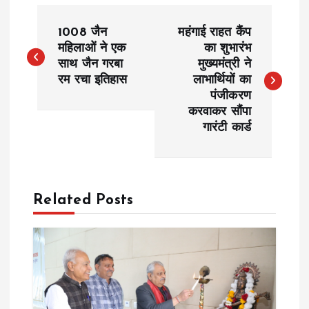
P
1008 जैन
महंगाई राहत कैंप
o
महिलाओं ने एक
का शुभारंभ
साथ जैन गरबा
मुख्यमंत्री ने
रम रचा इतिहास
लाभार्थियों का
s
पंजीकरण
करवाकर सौंपा
t
गारंटी कार्ड
n
a
Related Posts
v
i
g