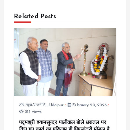
t
n
Related Posts
a
v
i
g
a
t
टॉप न्यूज/राजनीति
,
Udaipur
February 20, 2026
313 views
i
पद्मश्री श्यामसुन्दर पालीवाल बोले धरातल पर
किए गए कार्य का परिणाम ही पिपलांत्री मॉडल है