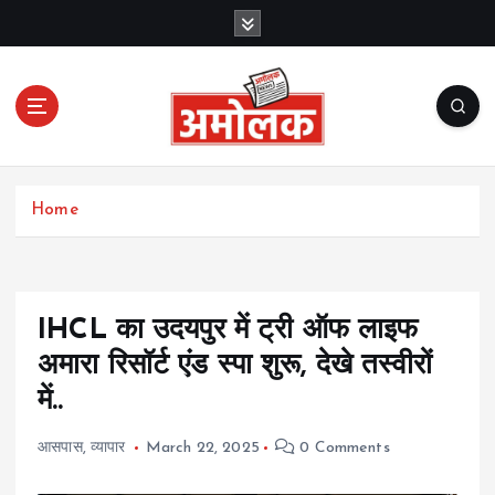
S
k
i
p
t
o
c
Amolak News
o
Home
n
t
e
n
t
IHCL का उदयपुर में ट्री ऑफ लाइफ
अमारा रिसॉर्ट एंड स्पा शुरू, देखे तस्वीरों
में..
आसपास
,
व्यापार
March 22, 2025
0 Comments