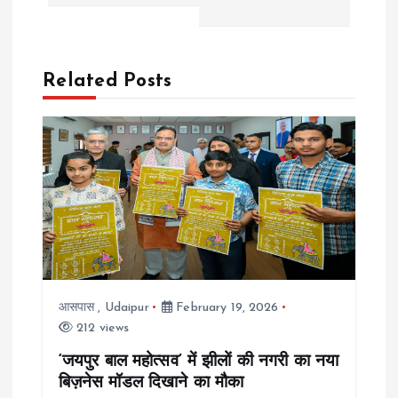
t
n
a
Related Posts
v
i
g
a
t
आसपास
,
Udaipur
February 19, 2026
212 views
i
‘जयपुर बाल महोत्सव’ में झीलों की नगरी का नया
बिज़नेस मॉडल दिखाने का मौका
o