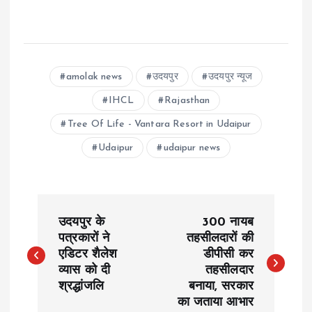
amolak news
उदयपुर
उदयपुर न्यूज
IHCL
Rajasthan
Tree Of Life - Vantara Resort in Udaipur
Udaipur
udaipur news
P
उदयपुर के
300 नायब
o
पत्रकारों ने
तहसीलदारों की
एडिटर शैलेश
डीपीसी कर
व्यास को दी
तहसीलदार
s
श्रद्धांजलि
बनाया, सरकार
का जताया आभार