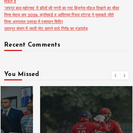
मॉडल है
‘जयपुर बाल महोत्सव’ में झीलों की नगरी का नया बिज़नेस मॉडल दिखाने का मौका
पिम्स मेवाड़ कप 2026: क्रॉसवर्ड व आदित्यम रियल स्टेट्स ने मुकाबले जीते
पिम्स अस्पताल उमरडा में रक्तदान शिविर
उदयपुर संभाग में जाली नोट छापने वाले गिरोह का भंडाफोड़
Recent Comments
You Missed