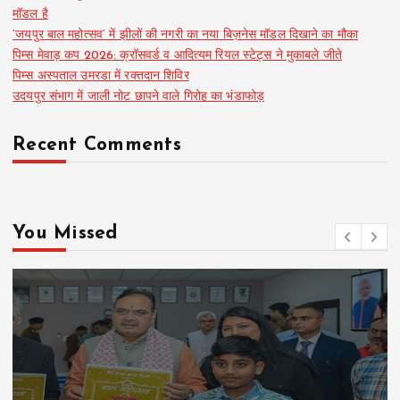
मॉडल है
‘जयपुर बाल महोत्सव’ में झीलों की नगरी का नया बिज़नेस मॉडल दिखाने का मौका
पिम्स मेवाड़ कप 2026: क्रॉसवर्ड व आदित्यम रियल स्टेट्स ने मुकाबले जीते
पिम्स अस्पताल उमरडा में रक्तदान शिविर
उदयपुर संभाग में जाली नोट छापने वाले गिरोह का भंडाफोड़
Recent Comments
You Missed