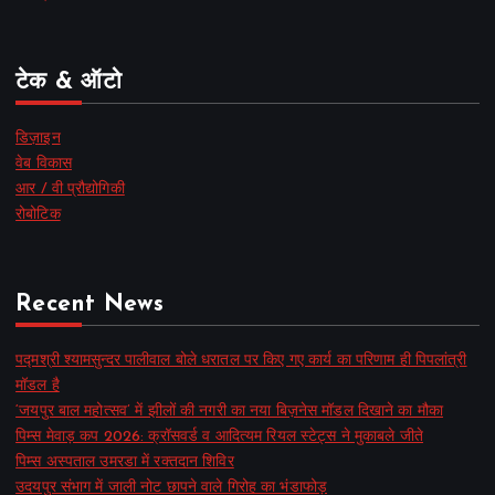
टेक & ऑटो
डिज़ाइन
वेब विकास
आर / वी प्रौद्योगिकी
रोबोटिक
Recent News
पद्मश्री श्यामसुन्दर पालीवाल बोले धरातल पर किए गए कार्य का परिणाम ही पिपलांत्री
मॉडल है
‘जयपुर बाल महोत्सव’ में झीलों की नगरी का नया बिज़नेस मॉडल दिखाने का मौका
पिम्स मेवाड़ कप 2026: क्रॉसवर्ड व आदित्यम रियल स्टेट्स ने मुकाबले जीते
पिम्स अस्पताल उमरडा में रक्तदान शिविर
उदयपुर संभाग में जाली नोट छापने वाले गिरोह का भंडाफोड़