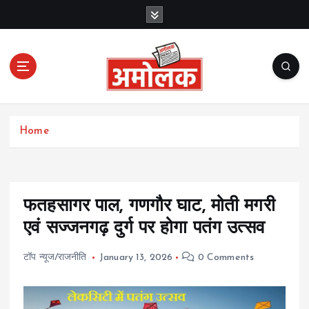
S
k
i
p
t
o
c
Amolak News
o
Home
n
t
e
n
t
फतहसागर पाल, गणगौर घाट, मोती मगरी
एवं सज्जनगढ़ दुर्ग पर होगा पतंग उत्सव
टॉप न्यूज/राजनीति
January 13, 2026
0 Comments