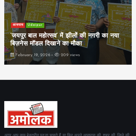
खेल
Udaipur
पिम्स मेवाड़ कप 2026: क्रॉसवर्ड व आदित्यम
रियल स्टेट्स ने मुकाबले जीते
February 19, 2026
162 views
अगर आप कुछ बेहतरीन पढ़ना चाहते हैं या फिर अपने आसपास की, शहर की, जिले की,