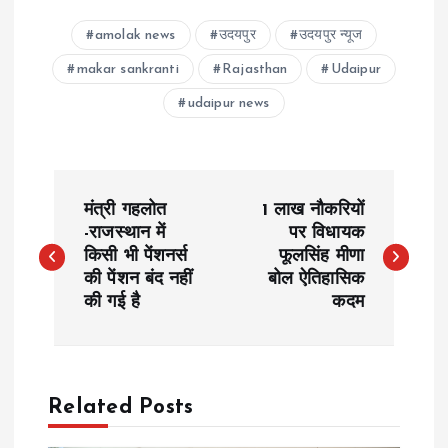
amolak news
उदयपुर
उदयपुर न्यूज
makar sankranti
Rajasthan
Udaipur
udaipur news
P
मंत्री गहलोत
1 लाख नौकरियों
o
-राजस्थान में
पर विधायक
किसी भी पेंशनर्स
फूलसिंह मीणा
की पेंशन बंद नहीं
बोल ऐतिहासिक
s
की गई है
कदम
t
n
Related Posts
a