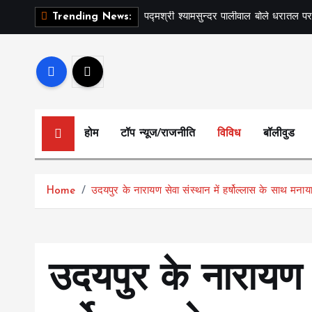
S
पद्मश्री श्यामसुन्दर पालीवाल बोले धरातल पर
Trending News:
k
i
p
t
o
c
होम
टॉप न्यूज/राजनीति
विविध
बॉलीवुड
o
n
t
Home
उदयपुर के नारायण सेवा संस्थान में हर्षोल्लास के साथ मनाया 
e
n
t
उदयपुर के नारायण स