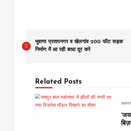
P
भुवाणा प्रतापनगर व खेलगांव 200 फीट सड़क
o
निर्माण में आ रही बाधा दूर करे
s
Related Posts
t
n
आसपा
‘जयप
a
बिज़