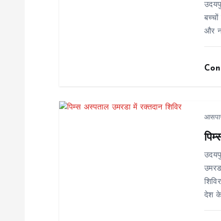
v
उदयप
बच्चो
i
और न
g
Con
a
t
आसपा
पिम
i
उदयप
o
उमरडा
शिविर
n
देश क