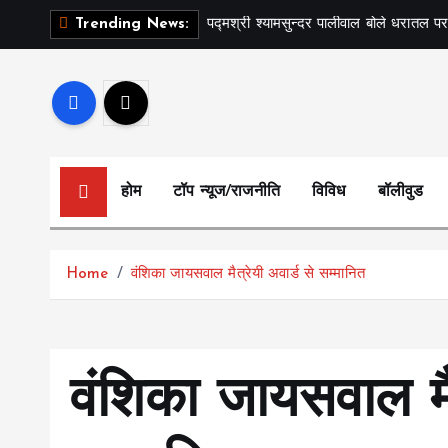
S
पद्मश्री श्यामसुन्दर पालीवाल बोले धरातल पर
Trending News:
k
i
p
t
o
c
होम
टॉप न्यूज/राजनीति
विविध
बॉलीवुड
o
n
t
Home
वंशिका जायसवाल मैत्रेयी अवार्ड से सम्मानित
e
n
t
वंशिका जायसवाल मैत