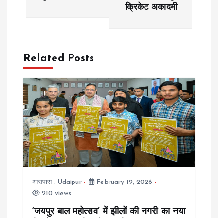
क्रिकेट अकादमी
t
n
a
Related Posts
v
i
g
a
t
आसपास
,
Udaipur
February 19, 2026
210 views
i
‘जयपुर बाल महोत्सव’ में झीलों की नगरी का नया