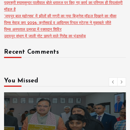
पद्मश्री श्यामसुन्दर पालीवाल बोले धरातल पर किए गए कार्य का परिणाम ही पिपलांत्री
मॉडल है
‘जयपुर बाल महोत्सव’ में झीलों की नगरी का नया बिज़नेस मॉडल दिखाने का मौका
पिम्स मेवाड़ कप 2026: क्रॉसवर्ड व आदित्यम रियल स्टेट्स ने मुकाबले जीते
पिम्स अस्पताल उमरडा में रक्तदान शिविर
उदयपुर संभाग में जाली नोट छापने वाले गिरोह का भंडाफोड़
Recent Comments
You Missed