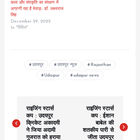
कला और संस्कृति का संरक्षण में
अग्रणी रहा है मेवाड़- डॉ. लक्ष्यराज
सिंह
December 29, 2022
In "विविध"
उदयपुर
उदयपुर न्यूज
Rajasthan
Udaipur
udaipur news
P
राइजिंग स्टार्स
राइजिंग स्टार्स
o
कप : उदयपुर
कप : ईशान
क्रिकेट अकादमी
बाबेल की
ने जिया अदामी
शतकीय पारी से
s
गुजरात को हराया
जीता उदयपुर