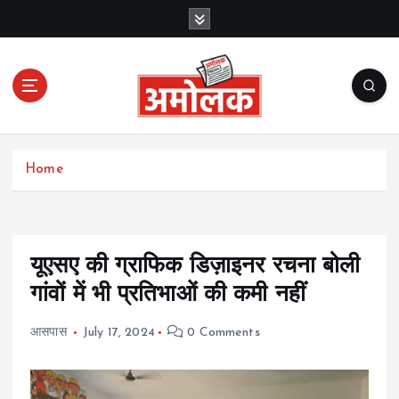
S
k
i
p
t
o
c
Amolak News
o
Home
n
t
e
n
t
यूएसए की ग्राफिक डिज़ाइनर रचना बोली
गांवों में भी प्रतिभाओं की कमी नहीं
आसपास
July 17, 2024
0 Comments