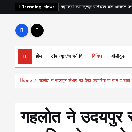
S
पद्मश्री श्यामसुन्दर पालीवाल बोले धरातल पर
Trending News:
k
i
p
t
o
c
होम
टॉप न्यूज/राजनीति
विविध
बॉलीवुड
o
n
t
Home
गहलोत ने उदयपुर संभाग का ठेका कटारिया के नाम दे रखा ह
e
n
t
गहलोत ने उदयपुर 