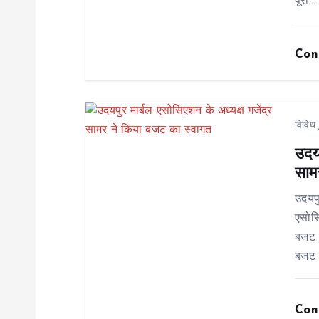
पूरा…
g
Con
a
t
विविध
i
उदयप
साम
o
उदयप
n
एसोसि
बजट र
बजट 
Con