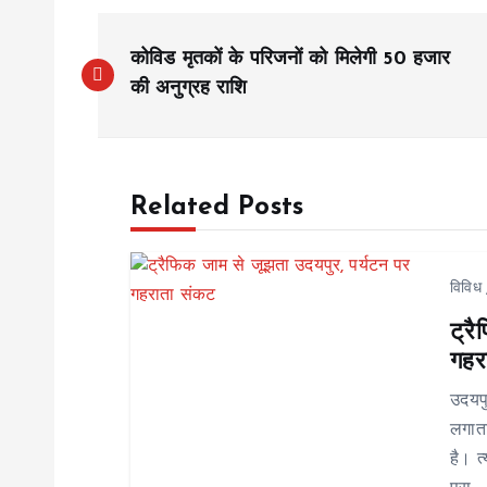
P
कोविड मृतकों के परिजनों को मिलेगी 50 हजार
o
की अनुग्रह राशि
s
Related Posts
t
n
विविध
ट्र
a
गहर
v
उदयप
लगाता
i
है। त