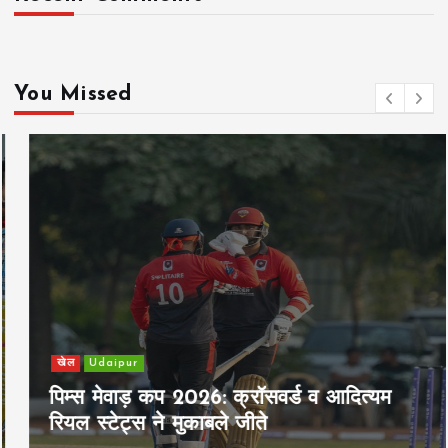
i
n
You Missed
a
t
i
o
n
खेल
Udaipur
पिम्स मेवाड़ कप 2026: क्रॉसवर्ड व आदित्यम
रियल स्टेट्स ने मुकाबले जीते