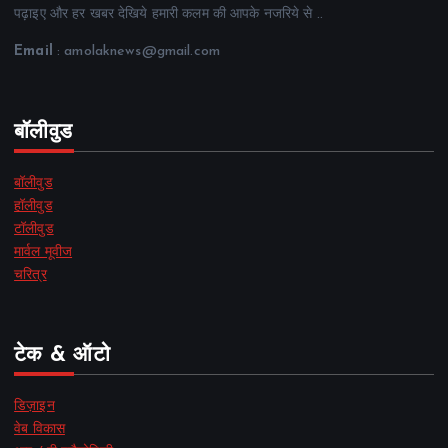
पढ़ाइए और हर खबर देखिये हमारी कलम की आपके नजरिये से ..
Email
: amolaknews@gmail.com
बॉलीवुड
बॉलीवुड
हॉलीवुड
टॉलीवुड
मार्वल मूवीज
चरित्र
टेक & ऑटो
डिज़ाइन
वेब विकास