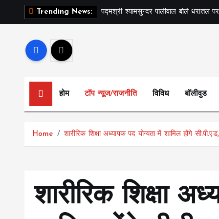
S
पद्मश्री श्यामसुन्दर पालीवाल बोले धरातल पर
Trending News:
k
i
p
t
o
c
होम
टॉप न्यूज/राजनीति
विविध
बॉलीवुड
o
n
t
Home
शारीरिक शिक्षा अध्यापक पद योग्यता में शामिल होंगे सी.पी.एड,
e
n
t
शारीरिक शिक्षा अध्य