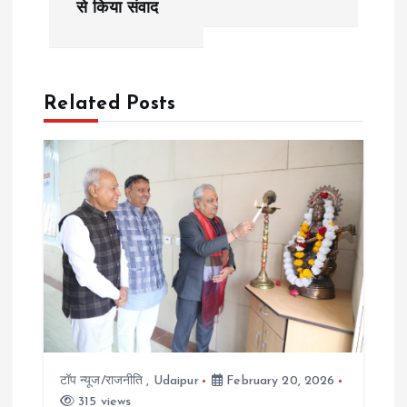
से किया संवाद
t
n
Related Posts
a
v
i
g
a
t
टॉप न्यूज/राजनीति
,
Udaipur
February 20, 2026
i
315 views