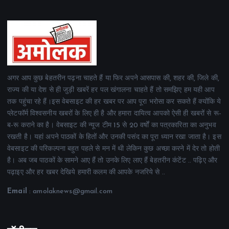
अगर आप कुछ बेहतरीन पढ़ना चाहते हैं या फिर अपने आसपास की, शहर की, जिले की,
राज्य की या देश से ही जुड़ी खबरें हर पल खंगालना चाहते हैं तो समझिए हम यही आप
तक पहुंचा रहे हैं।इस वेबसाइट की हर खबर पर आप पूरा भरोसा कर सकते हैं क्योंकि ये
प्लेटफॉर्म विश्वसनीय खबरों के लिए ही है और हमारा दायित्व आपको ऐसी ही खबरों से रू-
ब-रू कराने का है। वेबसाइट की न्यूज टीम 15 से 20 वर्षों का पत्रकारिता का अनुभव
रखती है। यहां अपने पाठकों के हितों और उनकी पसंद का पूरा ध्यान रखा जाता है। इस
वेबसाइट की परिकल्पना बहुत पहले से मन में थी लेकिन कुछ अच्छा करने में देर तो होती
है। अब जब पाठकों के सामने आए हैं तो उनके लिए लाए हैं बेहतरीन कंटेंट .. पढ़िए और
पढ़ाइए और हर खबर देखिये हमारी कलम की आपके नजरिये से ..
Email
: amolaknews@gmail.com