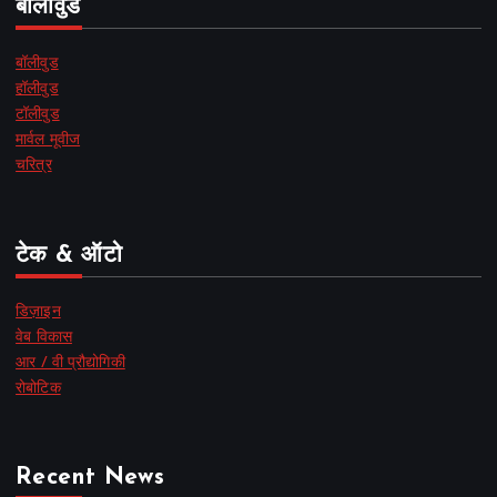
बॉलीवुड
बॉलीवुड
हॉलीवुड
टॉलीवुड
मार्वल मूवीज
चरित्र
टेक & ऑटो
डिज़ाइन
वेब विकास
आर / वी प्रौद्योगिकी
रोबोटिक
Recent News