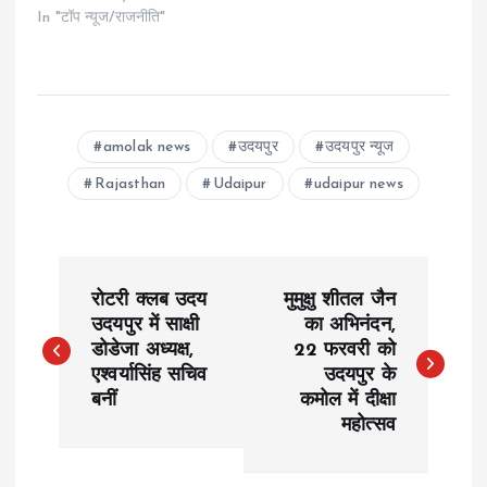
In "टॉप न्यूज/राजनीति"
amolak news
उदयपुर
उदयपुर न्यूज
Rajasthan
Udaipur
udaipur news
P
रोटरी क्लब उदय
मुमुक्षु शीतल जैन
o
उदयपुर में साक्षी
का अभिनंदन,
डोडेजा अध्यक्ष,
22 फरवरी को
एश्वर्यासिंह सचिव
उदयपुर के
s
बनीं
कमोल में दीक्षा
महोत्सव
t