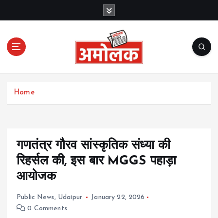
S
k
i
p
t
o
c
Amolak News
o
Home
n
t
e
n
t
गणतंत्र गौरव सांस्कृतिक संध्या की
रिहर्सल की, इस बार MGGS पहाड़ा
आयोजक
Public News
,
Udaipur
January 22, 2026
0 Comments