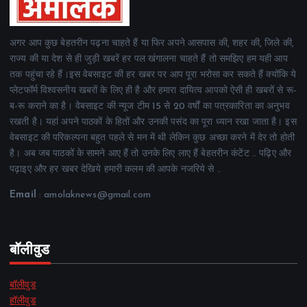
अगर आप कुछ बेहतरीन पढ़ना चाहते हैं या फिर अपने आसपास की, शहर की, जिले की,
राज्य की या देश से ही जुड़ी खबरें हर पल खंगालना चाहते हैं तो समझिए हम यही आप
तक पहुंचा रहे हैं।इस वेबसाइट की हर खबर पर आप पूरा भरोसा कर सकते हैं क्योंकि ये
प्लेटफॉर्म विश्वसनीय खबरों के लिए ही है और हमारा दायित्व आपको ऐसी ही खबरों से रू-
ब-रू कराने का है। वेबसाइट की न्यूज टीम 15 से 20 वर्षों का पत्रकारिता का अनुभव
रखती है। यहां अपने पाठकों के हितों और उनकी पसंद का पूरा ध्यान रखा जाता है। इस
वेबसाइट की परिकल्पना बहुत पहले से मन में थी लेकिन कुछ अच्छा करने में देर तो होती
है। अब जब पाठकों के सामने आए हैं तो उनके लिए लाए हैं बेहतरीन कंटेंट .. पढ़िए और
पढ़ाइए और हर खबर देखिये हमारी कलम की आपके नजरिये से ..
Email
: amolaknews@gmail.com
बॉलीवुड
बॉलीवुड
हॉलीवुड