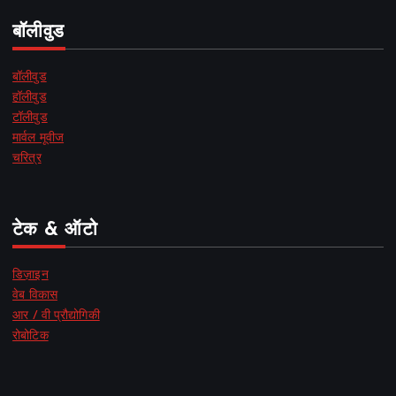
बॉलीवुड
बॉलीवुड
हॉलीवुड
टॉलीवुड
मार्वल मूवीज
चरित्र
टेक & ऑटो
डिज़ाइन
वेब विकास
आर / वी प्रौद्योगिकी
रोबोटिक