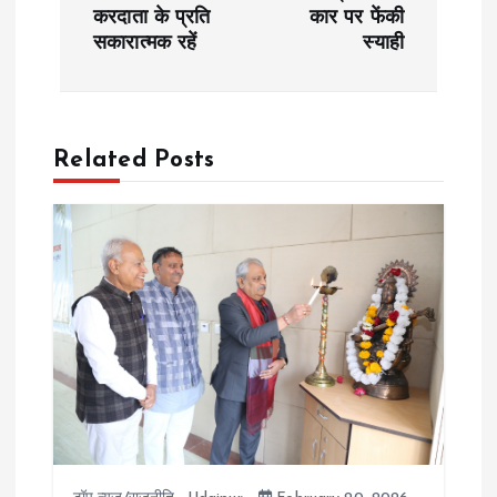
s
करदाता के प्रति
कार पर फेंकी
सकारात्मक रहें
स्याही
t
n
a
Related Posts
v
i
g
a
t
i