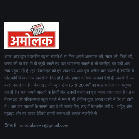
अगर आप कुछ बेहतरीन पढ़ना चाहते हैं या फिर अपने आसपास की, शहर की, जिले की,
राज्य की या देश से ही जुड़ी खबरें हर पल खंगालना चाहते हैं तो समझिए हम यही आप
तक पहुंचा रहे हैं।इस वेबसाइट की हर खबर पर आप पूरा भरोसा कर सकते हैं क्योंकि ये
प्लेटफॉर्म विश्वसनीय खबरों के लिए ही है और हमारा दायित्व आपको ऐसी ही खबरों से रू-
ब-रू कराने का है। वेबसाइट की न्यूज टीम 15 से 20 वर्षों का पत्रकारिता का अनुभव
रखती है। यहां अपने पाठकों के हितों और उनकी पसंद का पूरा ध्यान रखा जाता है। इस
वेबसाइट की परिकल्पना बहुत पहले से मन में थी लेकिन कुछ अच्छा करने में देर तो होती
है। अब जब पाठकों के सामने आए हैं तो उनके लिए लाए हैं बेहतरीन कंटेंट .. पढ़िए और
पढ़ाइए और हर खबर देखिये हमारी कलम की आपके नजरिये से ..
Email
: amolaknews@gmail.com