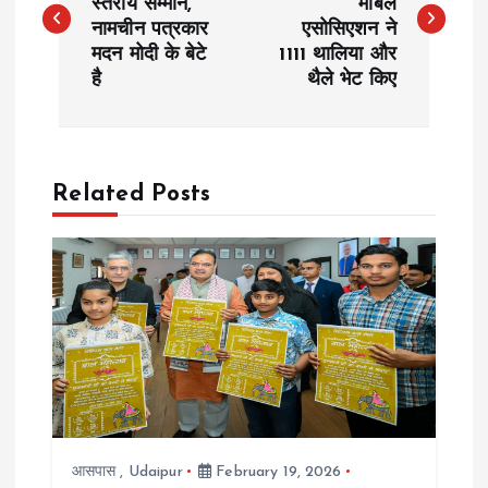
स्तरीय सम्मान,
मार्बल
नामचीन पत्रकार
एसोसिएशन ने
s
मदन मोदी के बेटे
1111 थालिया और
है
थैले भेट किए
t
n
a
Related Posts
v
i
g
a
t
आसपास
,
Udaipur
February 19, 2026