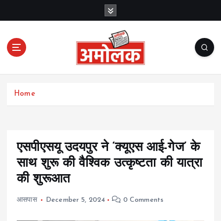
S
k
i
p
t
o
c
Amolak News
o
Home
n
t
e
n
t
एसपीएसयू उदयपुर ने ‘क्यूएस आई-गेज’ के
साथ शुरू की वैश्विक उत्कृष्टता की यात्रा
की शुरूआत
आसपास
December 5, 2024
0 Comments