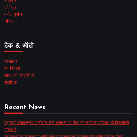
हॉलीवुड
टॉलीवुड
मार्वल मूवीज
चरित्र
टेक & ऑटो
डिज़ाइन
वेब विकास
आर / वी प्रौद्योगिकी
रोबोटिक
Recent News
पद्मश्री श्यामसुन्दर पालीवाल बोले धरातल पर किए गए कार्य का परिणाम ही पिपलांत्री
मॉडल है