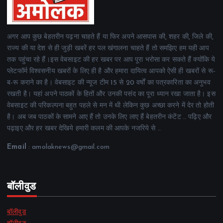
अगर आप कुछ बेहतरीन पढ़ना चाहते हैं या फिर अपने आसपास की, शहर की, जिले की,
राज्य की या देश से ही जुड़ी खबरें हर पल खंगालना चाहते हैं तो समझिए हम यही आप
तक पहुंचा रहे हैं।इस वेबसाइट की हर खबर पर आप पूरा भरोसा कर सकते हैं क्योंकि ये
प्लेटफॉर्म विश्वसनीय खबरों के लिए ही है और हमारा दायित्व आपको ऐसी ही खबरों से रू-
ब-रू कराने का है। वेबसाइट की न्यूज टीम 15 से 20 वर्षों का पत्रकारिता का अनुभव
रखती है। यहां अपने पाठकों के हितों और उनकी पसंद का पूरा ध्यान रखा जाता है। इस
वेबसाइट की परिकल्पना बहुत पहले से मन में थी लेकिन कुछ अच्छा करने में देर तो होती
है। अब जब पाठकों के सामने आए हैं तो उनके लिए लाए हैं बेहतरीन कंटेंट .. पढ़िए और
पढ़ाइए और हर खबर देखिये हमारी कलम की आपके नजरिये से ..
Email
: amolaknews@gmail.com
बॉलीवुड
बॉलीवुड