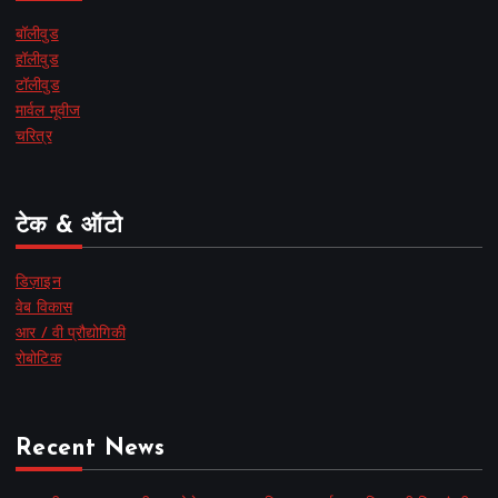
बॉलीवुड
हॉलीवुड
टॉलीवुड
मार्वल मूवीज
चरित्र
टेक & ऑटो
डिज़ाइन
वेब विकास
आर / वी प्रौद्योगिकी
रोबोटिक
Recent News