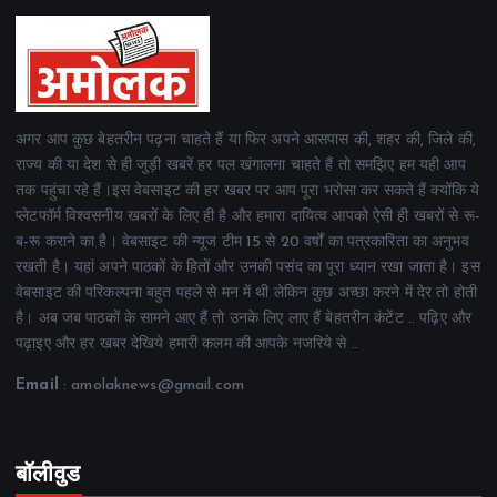
अगर आप कुछ बेहतरीन पढ़ना चाहते हैं या फिर अपने आसपास की, शहर की, जिले की,
राज्य की या देश से ही जुड़ी खबरें हर पल खंगालना चाहते हैं तो समझिए हम यही आप
तक पहुंचा रहे हैं।इस वेबसाइट की हर खबर पर आप पूरा भरोसा कर सकते हैं क्योंकि ये
प्लेटफॉर्म विश्वसनीय खबरों के लिए ही है और हमारा दायित्व आपको ऐसी ही खबरों से रू-
ब-रू कराने का है। वेबसाइट की न्यूज टीम 15 से 20 वर्षों का पत्रकारिता का अनुभव
रखती है। यहां अपने पाठकों के हितों और उनकी पसंद का पूरा ध्यान रखा जाता है। इस
वेबसाइट की परिकल्पना बहुत पहले से मन में थी लेकिन कुछ अच्छा करने में देर तो होती
है। अब जब पाठकों के सामने आए हैं तो उनके लिए लाए हैं बेहतरीन कंटेंट .. पढ़िए और
पढ़ाइए और हर खबर देखिये हमारी कलम की आपके नजरिये से ..
Email
: amolaknews@gmail.com
बॉलीवुड