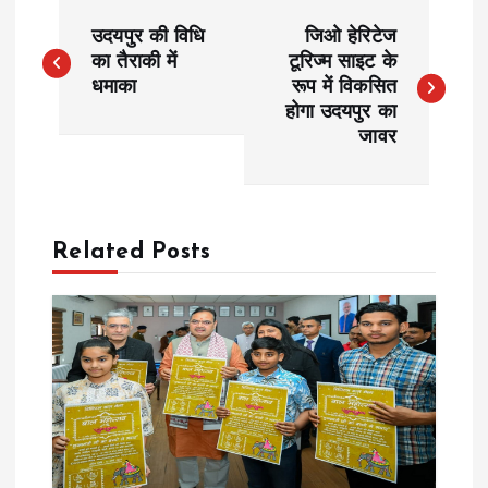
P
उदयपुर की विधि
जिओ हेरिटेज
o
का तैराकी में
टूरिज्म साइट के
धमाका
रूप में विकसित
होगा उदयपुर का
s
जावर
t
n
Related Posts
a
v
i
g