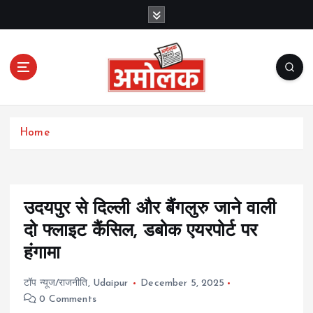
S
k
i
p
t
o
c
Amolak News
o
Home
n
t
e
n
t
उदयपुर से दिल्ली और बैंगलुरु जाने वाली
दो फ्लाइट कैंसिल, डबोक एयरपोर्ट पर
हंगामा
टॉप न्यूज/राजनीति
,
Udaipur
December 5, 2025
0 Comments