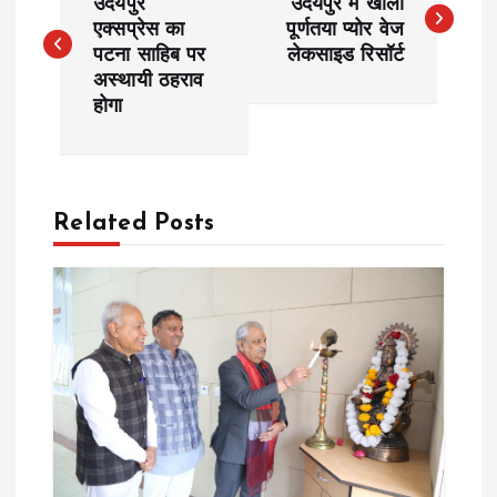
o
उदयपुर
उदयपुर में खोला
एक्सप्रेस का
पूर्णतया प्योर वेज
पटना साहिब पर
लेकसाइड रिसॉर्ट
s
अस्थायी ठहराव
होगा
t
n
a
Related Posts
v
i
g
a