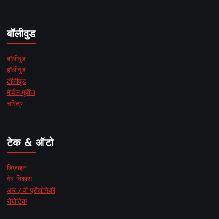
बॉलीवुड
बॉलीवुड
हॉलीवुड
टॉलीवुड
मार्वल मूवीज
चरित्र
टेक & ऑटो
डिज़ाइन
वेब विकास
आर / वी प्रौद्योगिकी
रोबोटिक