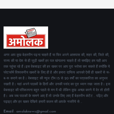
अगर आप कुछ बेहतरीन पढ़ना चाहते हैं या फिर अपने आसपास की, शहर की, जिले की,
राज्य की या देश से ही जुड़ी खबरें हर पल खंगालना चाहते हैं तो समझिए हम यही आप
तक पहुंचा रहे हैं।इस वेबसाइट की हर खबर पर आप पूरा भरोसा कर सकते हैं क्योंकि ये
प्लेटफॉर्म विश्वसनीय खबरों के लिए ही है और हमारा दायित्व आपको ऐसी ही खबरों से रू-
ब-रू कराने का है। वेबसाइट की न्यूज टीम 15 से 20 वर्षों का पत्रकारिता का अनुभव
रखती है। यहां अपने पाठकों के हितों और उनकी पसंद का पूरा ध्यान रखा जाता है। इस
वेबसाइट की परिकल्पना बहुत पहले से मन में थी लेकिन कुछ अच्छा करने में देर तो होती
है। अब जब पाठकों के सामने आए हैं तो उनके लिए लाए हैं बेहतरीन कंटेंट .. पढ़िए और
पढ़ाइए और हर खबर देखिये हमारी कलम की आपके नजरिये से ..
Email
: amolaknews@gmail.com