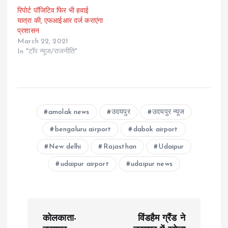
रिपोर्ट पॉजिटिव फिर भी हवाई
यात्रा की, एफआईआर दर्ज कराएंगा
प्रशासन
March 22, 2021
In "टॉप न्यूज/राजनीति"
amolak news
उदयपुर
उदयपुर न्यूज
bengaluru airport
dabok airport
New delhi
Rajasthan
Udaipur
udaipur airport
udaipur news
P
कोलकाता-
विंडहैम ग्रैंड ने