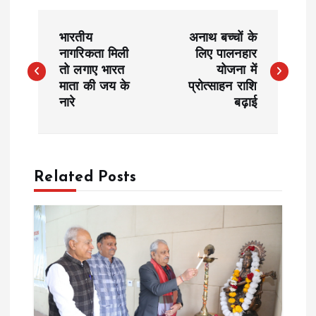
P
भारतीय
अनाथ बच्चों के
o
नागरिकता मिली
लिए पालनहार
तो लगाए भारत
योजना में
माता की जय के
प्रोत्साहन राशि
s
नारे
बढ़ाई
t
n
Related Posts
a
v
i
g