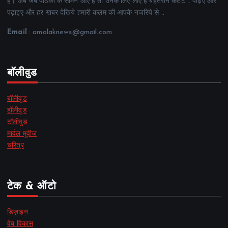
है। अब जब पाठकों के सामने आए हैं तो उनके लिए लाए हैं बेहतरीन कंटेंट .. पढ़िए और
पढ़ाइए और हर खबर देखिये हमारी कलम की आपके नजरिये से ..
Email
: amolaknews@gmail.com
बॉलीवुड
बॉलीवुड
हॉलीवुड
टॉलीवुड
मार्वल मूवीज
चरित्र
टेक & ऑटो
डिज़ाइन
वेब विकास