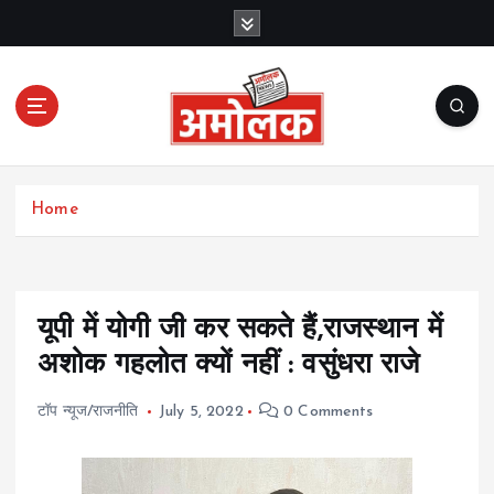
S
k
i
p
t
o
c
Amolak News
o
Home
n
t
e
n
t
यूपी में योगी जी कर सकते हैं,राजस्थान में
अशोक गहलोत क्यों नहीं : वसुंधरा राजे
टॉप न्यूज/राजनीति
July 5, 2022
0 Comments