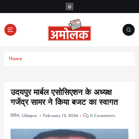
S
k
i
p
t
o
c
Amolak News
o
Home
n
t
e
n
t
उदयपुर मार्बल एसोसिएशन के अध्यक्ष
गजेंद्र सामर ने किया बजट का स्वागत
विविध
,
Udaipur
February 12, 2026
0 Comments