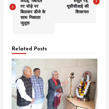
विदाई, तबादले
वसूल रहे,
पर घोड़े पर
यूसीसीआई की
s
बिठाकर डीजे के
शिकायत
साथ निकाला
t
जुलूस
n
a
Related Posts
v
i
g
a
t