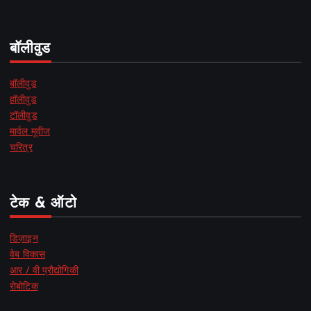
बॉलीवुड
बॉलीवुड
हॉलीवुड
टॉलीवुड
मार्वल मूवीज
चरित्र
टेक & ऑटो
डिज़ाइन
वेब विकास
आर / वी प्रौद्योगिकी
रोबोटिक