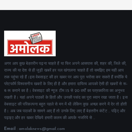
अगर आप कुछ बेहतरीन पढ़ना चाहते हैं या फिर अपने आसपास की, शहर की, जिले की,
राज्य की या देश से ही जुड़ी खबरें हर पल खंगालना चाहते हैं तो समझिए हम यही आप
तक पहुंचा रहे हैं।इस वेबसाइट की हर खबर पर आप पूरा भरोसा कर सकते हैं क्योंकि ये
प्लेटफॉर्म विश्वसनीय खबरों के लिए ही है और हमारा दायित्व आपको ऐसी ही खबरों से रू-
ब-रू कराने का है। वेबसाइट की न्यूज टीम 15 से 20 वर्षों का पत्रकारिता का अनुभव
रखती है। यहां अपने पाठकों के हितों और उनकी पसंद का पूरा ध्यान रखा जाता है। इस
वेबसाइट की परिकल्पना बहुत पहले से मन में थी लेकिन कुछ अच्छा करने में देर तो होती
है। अब जब पाठकों के सामने आए हैं तो उनके लिए लाए हैं बेहतरीन कंटेंट .. पढ़िए और
पढ़ाइए और हर खबर देखिये हमारी कलम की आपके नजरिये से ..
Email
: amolaknews@gmail.com