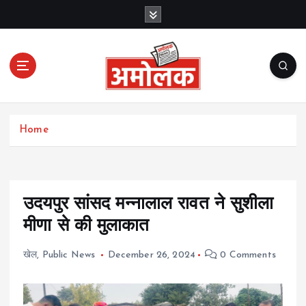
S
k
i
p
t
o
c
Amolak News
o
Home
n
t
e
n
t
उदयपुर सांसद मन्नालाल रावत ने सुशीला
मीणा से की मुलाकात
खेल
,
Public News
December 26, 2024
0 Comments