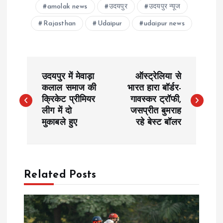
amolak news
उदयपुर
उदयपुर न्यूज
Rajasthan
Udaipur
udaipur news
P
उदयपुर में मेवाड़ा
ऑस्ट्रेलिया से
o
कलाल समाज की
भारत हारा बॉर्डर-
क्रिकेट प्रीमियर
गावस्कर ट्रॉफी,
लीग में दो
जसप्रीत बुमराह
s
मुकाबले हुए
रहे बेस्ट बॉलर
t
n
Related Posts
a
v