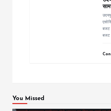
उदयप
साम
o
उदयप
n
एसोसि
बजट र
बजट 
Con
You Missed