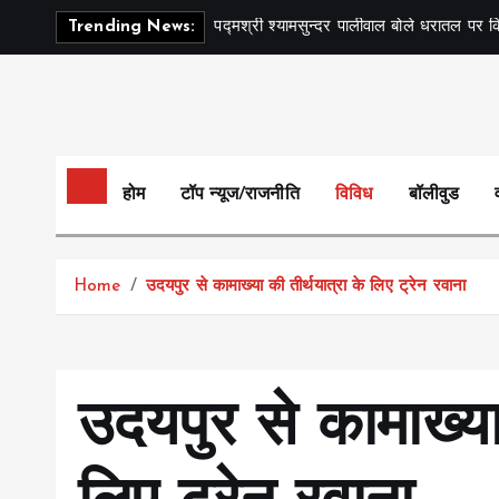
S
पद्मश्री श्यामसुन्दर पालीवाल बोले धरातल पर क
Trending News:
k
i
p
t
o
c
होम
टॉप न्यूज/राजनीति
विविध
बॉलीवुड
o
n
t
Home
उदयपुर से कामाख्या की तीर्थयात्रा के लिए ट्रेन रवाना
e
n
t
उदयपुर से कामाख्या