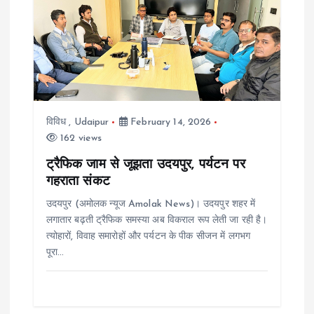
v
i
g
a
विविध
,
Udaipur
February 14, 2026
162 views
t
ट्रैफिक जाम से जूझता उदयपुर, पर्यटन पर
i
गहराता संकट
उदयपुर (अमोलक न्यूज Amolak News)। उदयपुर शहर में
o
लगातार बढ़ती ट्रैफिक समस्या अब विकराल रूप लेती जा रही है।
त्योहारों, विवाह समारोहों और पर्यटन के पीक सीजन में लगभग
n
पूरा…