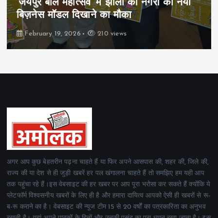
पिम्स मेवाड़ कप 2026: क्रॉसवर्ड व आदित्यम
रियल स्टेट्स ने मुकाबले जीते
February 19, 2026
162 views
अगर आप कुछ बेहतरीन पढ़ना चाहते हैं या फिर अपने आसपास की, शहर की, जिले की,
राज्य की या देश से ही जुड़ी खबरें हर पल खंगालना चाहते हैं तो समझिए हम यही आप
तक पहुंचा रहे हैं।इस वेबसाइट की हर खबर पर आप पूरा भरोसा कर सकते हैं क्योंकि ये
प्लेटफॉर्म विश्वसनीय खबरों के लिए ही है और हमारा दायित्व आपको ऐसी ही खबरों से रू-
ब-रू कराने का है। वेबसाइट की न्यूज टीम 15 से 20 वर्षों का पत्रकारिता का अनुभव