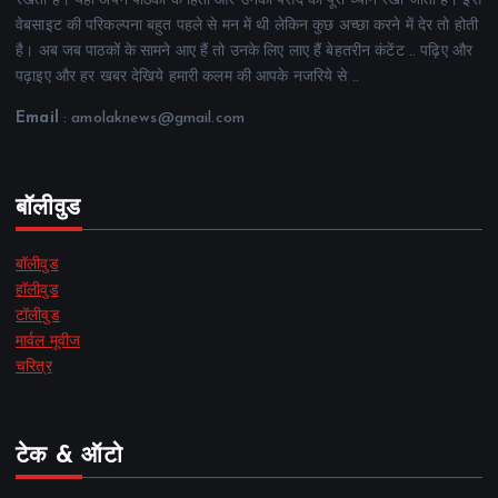
रखती है। यहां अपने पाठकों के हितों और उनकी पसंद का पूरा ध्यान रखा जाता है। इस
वेबसाइट की परिकल्पना बहुत पहले से मन में थी लेकिन कुछ अच्छा करने में देर तो होती
है। अब जब पाठकों के सामने आए हैं तो उनके लिए लाए हैं बेहतरीन कंटेंट .. पढ़िए और
पढ़ाइए और हर खबर देखिये हमारी कलम की आपके नजरिये से ..
Email
: amolaknews@gmail.com
बॉलीवुड
बॉलीवुड
हॉलीवुड
टॉलीवुड
मार्वल मूवीज
चरित्र
टेक & ऑटो