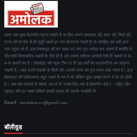
अगर आप कुछ बेहतरीन पढ़ना चाहते हैं या फिर अपने आसपास की, शहर की, जिले की,
राज्य की या देश से ही जुड़ी खबरें हर पल खंगालना चाहते हैं तो समझिए हम यही आप
तक पहुंचा रहे हैं।इस वेबसाइट की हर खबर पर आप पूरा भरोसा कर सकते हैं क्योंकि ये
प्लेटफॉर्म विश्वसनीय खबरों के लिए ही है और हमारा दायित्व आपको ऐसी ही खबरों से रू-
ब-रू कराने का है। वेबसाइट की न्यूज टीम 15 से 20 वर्षों का पत्रकारिता का अनुभव
रखती है। यहां अपने पाठकों के हितों और उनकी पसंद का पूरा ध्यान रखा जाता है। इस
वेबसाइट की परिकल्पना बहुत पहले से मन में थी लेकिन कुछ अच्छा करने में देर तो होती
है। अब जब पाठकों के सामने आए हैं तो उनके लिए लाए हैं बेहतरीन कंटेंट .. पढ़िए और
पढ़ाइए और हर खबर देखिये हमारी कलम की आपके नजरिये से ..
Email
: amolaknews@gmail.com
बॉलीवुड