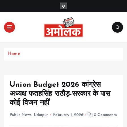
S
k
i
p
t
o
c
Amolak News
o
Home
n
t
e
n
t
Union Budget 2026 कांग्रेस
अध्यक्ष फतहसिंह राठौड़-सरकार के पास
कोई विजन नहीं
Public News
,
Udaipur
February 1, 2026
0 Comments