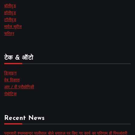
बॉलीवुड
हॉलीवुड
टॉलीवुड
मार्वल मूवीज
चरित्र
टेक & ऑटो
डिज़ाइन
वेब विकास
आर / वी प्रौद्योगिकी
रोबोटिक
Recent News
पद्मश्री श्यामसुन्दर पालीवाल बोले धरातल पर किए गए कार्य का परिणाम ही पिपलांत्री