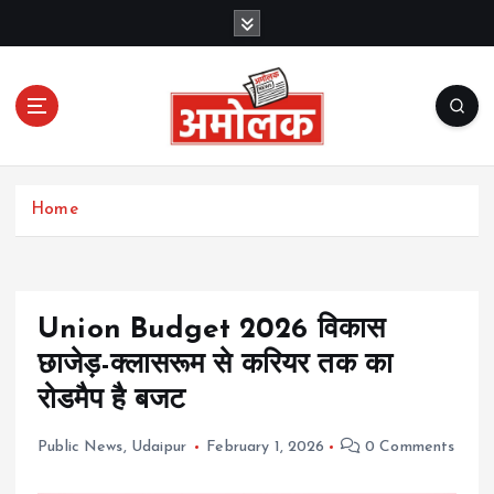
S
k
i
p
t
o
c
Amolak News
o
Home
n
t
e
n
t
Union Budget 2026 विकास
छाजेड़-क्लासरूम से करियर तक का
रोडमैप है बजट
Public News
,
Udaipur
February 1, 2026
0 Comments