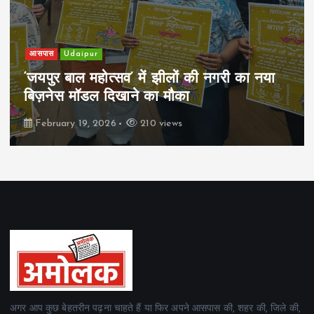
खेल
Udaipur
पिम्स मेवाड़ कप 2026: क्रॉसवर्ड व आदित्यम
रियल स्टेट्स ने मुकाबले जीते
February 19, 2026
162 views
अगर आप कुछ बेहतरीन पढ़ना चाहते हैं या फिर अपने आसपास की, शहर की, जिले की,