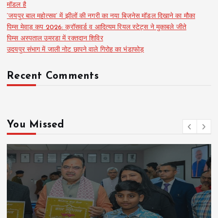
मॉडल है
‘जयपुर बाल महोत्सव’ में झीलों की नगरी का नया बिज़नेस मॉडल दिखाने का मौका
पिम्स मेवाड़ कप 2026: क्रॉसवर्ड व आदित्यम रियल स्टेट्स ने मुकाबले जीते
पिम्स अस्पताल उमरडा में रक्तदान शिविर
उदयपुर संभाग में जाली नोट छापने वाले गिरोह का भंडाफोड़
Recent Comments
You Missed