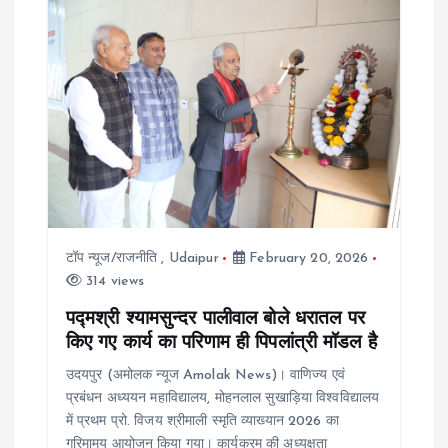
v
i
g
a
t
टॉप न्यूज/राजनीति
,
Udaipur
February 20, 2026
i
314 views
o
पद्मश्री श्यामसुन्दर पालीवाल बोले धरातल पर
किए गए कार्य का परिणाम ही पिपलांत्री मॉडल है
n
उदयपुर (अमोलक न्यूज Amolak News)। वाणिज्य एवं
प्रबंधन अध्ययन महाविद्यालय, मोहनलाल सुखाड़िया विश्वविद्यालय
में प्रथम प्रो. विजय श्रीमाली स्मृति व्याख्यान 2026 का
गरिमामय आयोजन किया गया। कार्यक्रम की अध्यक्षता