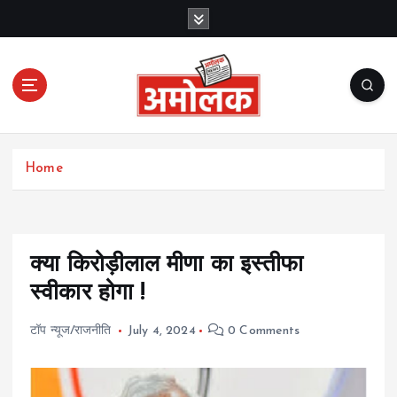
S
k
i
p
t
o
c
Amolak News
o
Home
n
t
e
n
t
क्या किरोड़ीलाल मीणा का इस्तीफा
स्वीकार होगा !
टॉप न्यूज/राजनीति
July 4, 2024
0 Comments