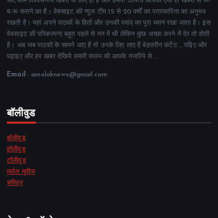
प्लेटफॉर्म विश्वसनीय खबरों के लिए ही है और हमारा दायित्व आपको ऐसी ही खबरों से रू-
ब-रू कराने का है। वेबसाइट की न्यूज टीम 15 से 20 वर्षों का पत्रकारिता का अनुभव
रखती है। यहां अपने पाठकों के हितों और उनकी पसंद का पूरा ध्यान रखा जाता है। इस
वेबसाइट की परिकल्पना बहुत पहले से मन में थी लेकिन कुछ अच्छा करने में देर तो होती
है। अब जब पाठकों के सामने आए हैं तो उनके लिए लाए हैं बेहतरीन कंटेंट .. पढ़िए और
पढ़ाइए और हर खबर देखिये हमारी कलम की आपके नजरिये से ..
Email
: amolaknews@gmail.com
बॉलीवुड
बॉलीवुड
हॉलीवुड
टॉलीवुड
मार्वल मूवीज
चरित्र