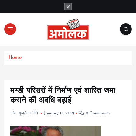
S
k
i
p
t
o
c
Amolak News
o
Home
n
t
e
n
t
मण्डी परिसरों में निर्माण एवं शास्ति जमा
कराने की अवधि बढ़ाई
टॉप न्यूज/राजनीति
January 11, 2021
0 Comments