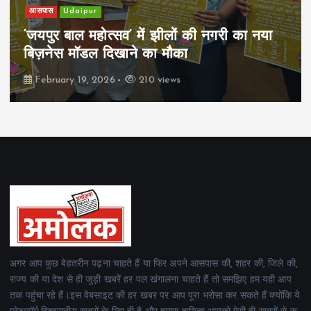
खेल
Udaipur
पिम्स मेवाड़ कप 2026: क्रॉसवर्ड व आदित्यम
रियल स्टेट्स ने मुकाबले जीते
February 19, 2026
162 views
अगर आप कुछ बेहतरीन पढ़ना चाहते हैं या फिर अपने आसपास की, शहर की, जिले की,
राज्य की या देश से ही जुड़ी खबरें हर पल खंगालना चाहते हैं तो समझिए हम यही आप
तक पहुंचा रहे हैं।इस वेबसाइट की हर खबर पर आप पूरा भरोसा कर सकते हैं क्योंकि ये