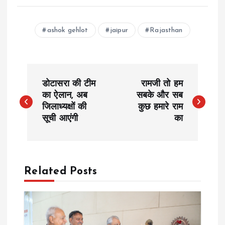
ashok gehlot
jaipur
Rajasthan
P
डोटासरा की टीम
रामजी तो हम
o
का ऐलान, अब
सबके और सब
जिलाध्यक्षों की
कुछ हमारे राम
सूची आएंगी
का
s
t
n
Related Posts
a
v