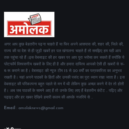
अगर आप कुछ बेहतरीन पढ़ना चाहते हैं या फिर अपने आसपास की, शहर की, जिले की,
राज्य की या देश से ही जुड़ी खबरें हर पल खंगालना चाहते हैं तो समझिए हम यही आप
तक पहुंचा रहे हैं।इस वेबसाइट की हर खबर पर आप पूरा भरोसा कर सकते हैं क्योंकि ये
प्लेटफॉर्म विश्वसनीय खबरों के लिए ही है और हमारा दायित्व आपको ऐसी ही खबरों से रू-
ब-रू कराने का है। वेबसाइट की न्यूज टीम 15 से 20 वर्षों का पत्रकारिता का अनुभव
रखती है। यहां अपने पाठकों के हितों और उनकी पसंद का पूरा ध्यान रखा जाता है। इस
वेबसाइट की परिकल्पना बहुत पहले से मन में थी लेकिन कुछ अच्छा करने में देर तो होती
है। अब जब पाठकों के सामने आए हैं तो उनके लिए लाए हैं बेहतरीन कंटेंट .. पढ़िए और
पढ़ाइए और हर खबर देखिये हमारी कलम की आपके नजरिये से ..
Email
: amolaknews@gmail.com