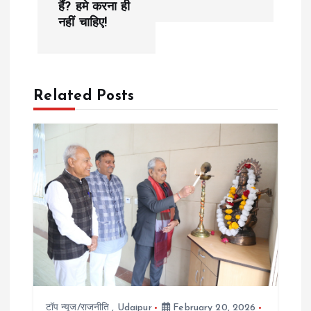
t
हैं? हमे करना ही
नहीं चाहिए!
n
a
Related Posts
v
i
g
a
t
i
o
टॉप न्यूज/राजनीति
,
Udaipur
February 20, 2026