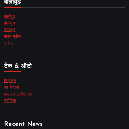
बॉलीवुड
बॉलीवुड
हॉलीवुड
टॉलीवुड
मार्वल मूवीज
चरित्र
टेक & ऑटो
डिज़ाइन
वेब विकास
आर / वी प्रौद्योगिकी
रोबोटिक
Recent News