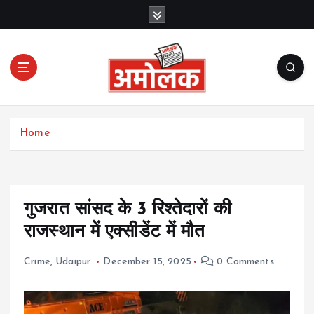
S
k
i
p
t
o
c
Amolak News
o
Home
n
t
e
n
t
गुजरात सांसद के 3 रिश्तेदारों की
राजस्थान में एक्सीडेंट में मौत
Crime
,
Udaipur
December 15, 2025
0 Comments