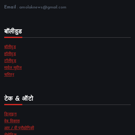
Email
: amolaknews@gmail.com
बॉलीवुड
बॉलीवुड
हॉलीवुड
टॉलीवुड
मार्वल मूवीज
चरित्र
टेक & ऑटो
डिज़ाइन
वेब विकास
आर / वी प्रौद्योगिकी