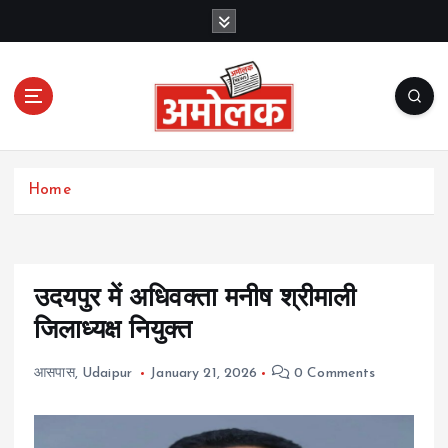
S
k
i
p
t
o
c
Amolak News
o
Home
n
t
e
n
t
उदयपुर में अधिवक्ता मनीष श्रीमाली
जिलाध्यक्ष नियुक्त
आसपास
,
Udaipur
January 21, 2026
0 Comments