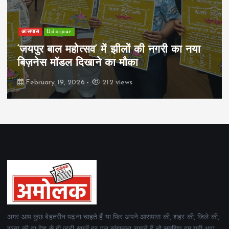
खेल
Udaipur
पिम्स मेवाड़ कप 2026: क्रॉसवर्ड व आदित्यम
रियल स्टेट्स ने मुकाबले जीते
February 19, 2026
163 views
अगर आप कुछ बेहतरीन पढ़ना चाहते हैं या फिर अपने आसपास की, शहर की, जिले की,