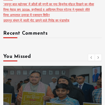
‘जयपुर बाल महोत्सव’ में झीलों की नगरी का नया बिज़नेस मॉडल दिखाने का मौका
पिम्स मेवाड़ कप 2026: क्रॉसवर्ड व आदित्यम रियल स्टेट्स ने मुकाबले जीते
पिम्स अस्पताल उमरडा में रक्तदान शिविर
उदयपुर संभाग में जाली नोट छापने वाले गिरोह का भंडाफोड़
Recent Comments
You Missed