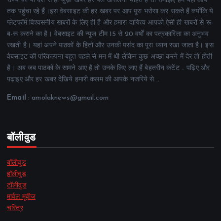
राज्य की या देश से ही जुड़ी खबरें हर पल खंगालना चाहते हैं तो समझिए हम यही आप
तक पहुंचा रहे हैं।इस वेबसाइट की हर खबर पर आप पूरा भरोसा कर सकते हैं क्योंकि ये
प्लेटफॉर्म विश्वसनीय खबरों के लिए ही है और हमारा दायित्व आपको ऐसी ही खबरों से रू-
ब-रू कराने का है। वेबसाइट की न्यूज टीम 15 से 20 वर्षों का पत्रकारिता का अनुभव
रखती है। यहां अपने पाठकों के हितों और उनकी पसंद का पूरा ध्यान रखा जाता है। इस
वेबसाइट की परिकल्पना बहुत पहले से मन में थी लेकिन कुछ अच्छा करने में देर तो होती
है। अब जब पाठकों के सामने आए हैं तो उनके लिए लाए हैं बेहतरीन कंटेंट .. पढ़िए और
पढ़ाइए और हर खबर देखिये हमारी कलम की आपके नजरिये से ..
Email
: amolaknews@gmail.com
बॉलीवुड
बॉलीवुड
हॉलीवुड
टॉलीवुड
मार्वल मूवीज
चरित्र