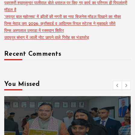
पद्मश्री श्यामसुन्दर पालीवाल बोले धरातल पर किए गए कार्य का परिणाम ही पिपलांत्री
मॉडल है
‘जयपुर बाल महोत्सव’ में झीलों की नगरी का नया बिज़नेस मॉडल दिखाने का मौका
पिम्स मेवाड़ कप 2026: क्रॉसवर्ड व आदित्यम रियल स्टेट्स ने मुकाबले जीते
पिम्स अस्पताल उमरडा में रक्तदान शिविर
उदयपुर संभाग में जाली नोट छापने वाले गिरोह का भंडाफोड़
Recent Comments
You Missed