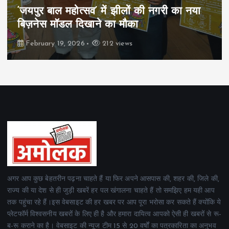
पिम्स मेवाड़ कप 2026: क्रॉसवर्ड व आदित्यम
रियल स्टेट्स ने मुकाबले जीते
February 19, 2026
162 views
अगर आप कुछ बेहतरीन पढ़ना चाहते हैं या फिर अपने आसपास की, शहर की, जिले की,
राज्य की या देश से ही जुड़ी खबरें हर पल खंगालना चाहते हैं तो समझिए हम यही आप
तक पहुंचा रहे हैं।इस वेबसाइट की हर खबर पर आप पूरा भरोसा कर सकते हैं क्योंकि ये
प्लेटफॉर्म विश्वसनीय खबरों के लिए ही है और हमारा दायित्व आपको ऐसी ही खबरों से रू-
ब-रू कराने का है। वेबसाइट की न्यूज टीम 15 से 20 वर्षों का पत्रकारिता का अनुभव