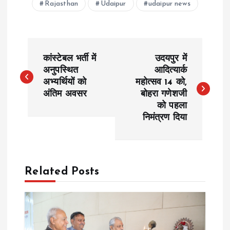
Rajasthan
Udaipur
udaipur news
P
कांस्टेबल भर्ती में
उदयपुर में
o
अनुपस्थित
आदित्यार्क
अभ्यर्थियों को
महोत्सव 14 को,
अंतिम अवसर
बोहरा गणेशजी
s
को पहला
निमंत्रण दिया
t
n
a
Related Posts
v
i