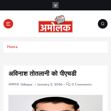
S
k
i
p
t
o
c
Amolak News
o
Home
n
t
e
n
t
अविनाश तोतलानी को पीएचडी
आसपास
,
Udaipur
January 2, 2026
0 Comments