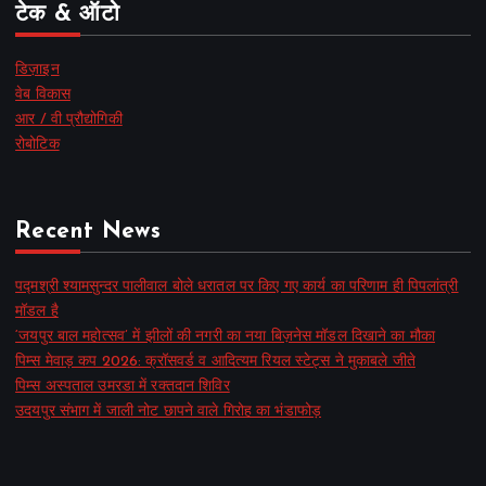
टेक & ऑटो
डिज़ाइन
वेब विकास
आर / वी प्रौद्योगिकी
रोबोटिक
Recent News
पद्मश्री श्यामसुन्दर पालीवाल बोले धरातल पर किए गए कार्य का परिणाम ही पिपलांत्री
मॉडल है
‘जयपुर बाल महोत्सव’ में झीलों की नगरी का नया बिज़नेस मॉडल दिखाने का मौका
पिम्स मेवाड़ कप 2026: क्रॉसवर्ड व आदित्यम रियल स्टेट्स ने मुकाबले जीते
पिम्स अस्पताल उमरडा में रक्तदान शिविर
उदयपुर संभाग में जाली नोट छापने वाले गिरोह का भंडाफोड़