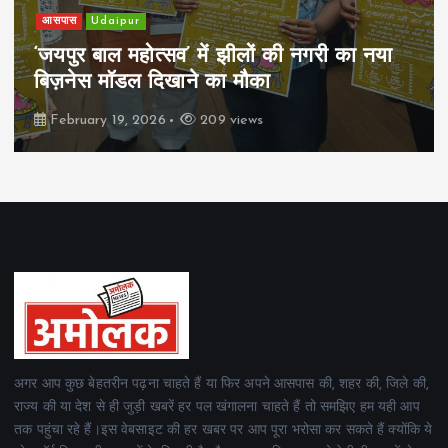
खेल
Udaipur
पिम्स मेवाड़ कप 2026: क्रॉसवर्ड व आदित्यम
रियल स्टेट्स ने मुकाबले जीते
February 19, 2026
162 views
अगर आप कुछ बेहतरीन पढ़ना चाहते हैं या फिर अपने आसपास की, शहर की, जिले की,
राज्य की या देश से ही जुड़ी खबरें हर पल खंगालना चाहते हैं तो समझिए हम यही आप
तक पहुंचा रहे हैं।इस वेबसाइट की हर खबर पर आप पूरा भरोसा कर सकते हैं क्योंकि ये