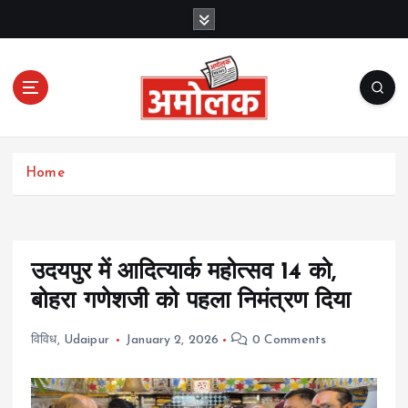
S
k
i
p
t
o
c
Amolak News
o
Home
n
t
e
n
t
उदयपुर में आदित्यार्क महोत्सव 14 को,
बोहरा गणेशजी को पहला निमंत्रण दिया
विविध
,
Udaipur
January 2, 2026
0 Comments