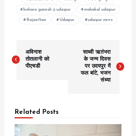
bohara ganesh ji udaipur
mahakal udaipur
Rajasthan
Udaipur
udaipur news
P
अविनाश
साध्वी ऋतंभरा
o
तोतलानी को
के जन्म दिवस
पीएचडी
पर उदयपुर में
फल बांटे, भजन
s
संध्या
t
n
Related Posts
a