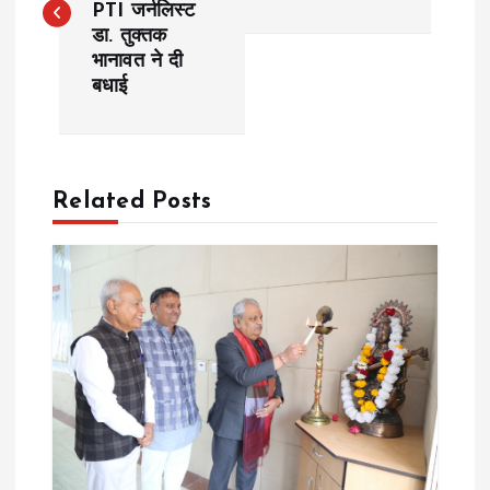
PTI जर्नलिस्ट
s
डा. तुक्तक
भानावत ने दी
t
बधाई
n
a
Related Posts
v
i
g
a
t