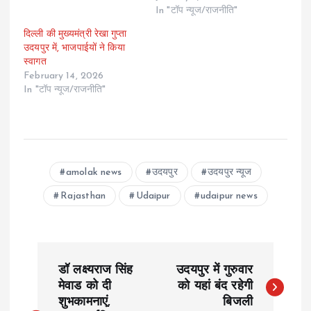
In "टॉप न्यूज/राजनीति"
दिल्ली की मुख्यमंत्री रेखा गुप्ता
उदयपुर में, भाजपाईयों ने किया
स्वागत
February 14, 2026
In "टॉप न्यूज/राजनीति"
amolak news
उदयपुर
उदयपुर न्यूज
Rajasthan
Udaipur
udaipur news
P
डॉ लक्ष्यराज सिंह
उदयपुर में गुरुवार
o
मेवाड को दी
को यहां ​बंद रहेगी
शुभकामनाएं,
बिजली