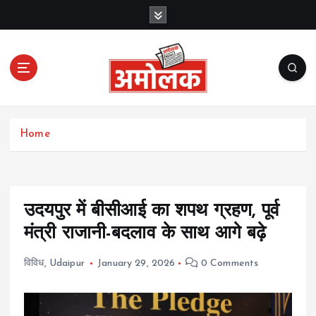
S
k
i
p
t
o
c
Amolak News
o
Home
n
t
e
n
t
उदयपुर में बीसीआई का शपथ ग्रहण, पूर्व
मंत्री राजानी-बदलाव के साथ आगे बढ़े
विविध
,
Udaipur
January 29, 2026
0 Comments