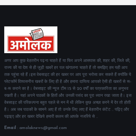
अगर आप कुछ बेहतरीन पढ़ना चाहते हैं या फिर अपने आसपास की, शहर की, जिले की,
राज्य की या देश से ही जुड़ी खबरें हर पल खंगालना चाहते हैं तो समझिए हम यही आप
तक पहुंचा रहे हैं।इस वेबसाइट की हर खबर पर आप पूरा भरोसा कर सकते हैं क्योंकि ये
प्लेटफॉर्म विश्वसनीय खबरों के लिए ही है और हमारा दायित्व आपको ऐसी ही खबरों से रू-
ब-रू कराने का है। वेबसाइट की न्यूज टीम 15 से 20 वर्षों का पत्रकारिता का अनुभव
रखती है। यहां अपने पाठकों के हितों और उनकी पसंद का पूरा ध्यान रखा जाता है। इस
वेबसाइट की परिकल्पना बहुत पहले से मन में थी लेकिन कुछ अच्छा करने में देर तो होती
है। अब जब पाठकों के सामने आए हैं तो उनके लिए लाए हैं बेहतरीन कंटेंट .. पढ़िए और
पढ़ाइए और हर खबर देखिये हमारी कलम की आपके नजरिये से ..
Email
: amolaknews@gmail.com