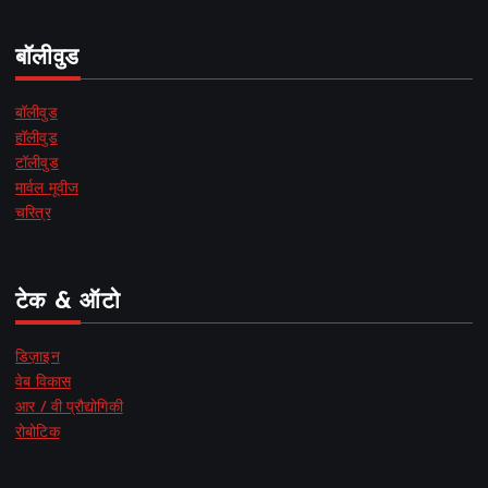
बॉलीवुड
बॉलीवुड
हॉलीवुड
टॉलीवुड
मार्वल मूवीज
चरित्र
टेक & ऑटो
डिज़ाइन
वेब विकास
आर / वी प्रौद्योगिकी
रोबोटिक