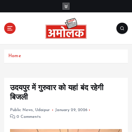
S
k
i
p
t
o
c
Amolak News
o
Home
n
t
e
n
t
उदयपुर में गुरुवार को यहां ​बंद रहेगी
बिजली
Public News
,
Udaipur
January 29, 2026
0 Comments