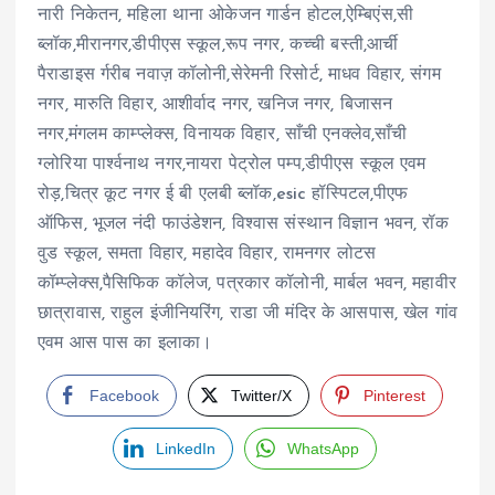
नारी निकेतन, महिला थाना ओकेजन गार्डन होटल,ऐम्बिएंस,सी
ब्लॉक,मीरानगर,डीपीएस स्कूल,रूप नगर, कच्ची बस्ती,आर्ची
पैराडाइस र्गरीब नवाज़ कॉलोनी,सेरेमनी रिसोर्ट, माधव विहार, संगम
नगर, मारुति विहार, आशीर्वाद नगर, खनिज नगर, बिजासन
नगर,मंगलम काम्प्लेक्स, विनायक विहार, साँची एनक्लेव,साँची
ग्लोरिया पार्श्वनाथ नगर,नायरा पेट्रोल पम्प,डीपीएस स्कूल एवम
रोड़,चित्र कूट नगर ई बी एलबी ब्लॉक,esic हॉस्पिटल,पीएफ
ऑफिस, भूजल नंदी फाउंडेशन, विश्वास संस्थान विज्ञान भवन, रॉक
वुड स्कूल, समता विहार, महादेव विहार, रामनगर लोटस
कॉम्प्लेक्स,पैसिफिक कॉलेज, पत्रकार कॉलोनी, मार्बल भवन, महावीर
छात्रावास, राहुल इंजीनियरिंग, राडा जी मंदिर के आसपास, खेल गांव
एवम आस पास का इलाका।
Facebook
Twitter/X
Pinterest
LinkedIn
WhatsApp