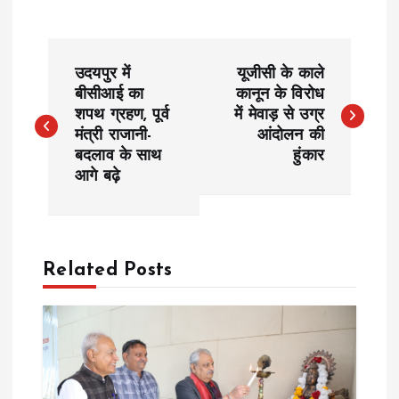
P
उदयपुर में
यूजीसी के काले
o
बीसीआई का
कानून के विरोध
शपथ ग्रहण, पूर्व
में मेवाड़ से उग्र
मंत्री राजानी-
आंदोलन की
s
बदलाव के साथ
हुंकार
आगे बढ़े
t
n
a
Related Posts
v
i