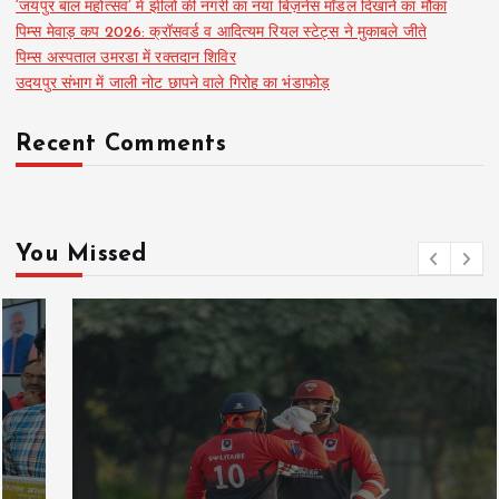
‘जयपुर बाल महोत्सव’ में झीलों की नगरी का नया बिज़नेस मॉडल दिखाने का मौका
पिम्स मेवाड़ कप 2026: क्रॉसवर्ड व आदित्यम रियल स्टेट्स ने मुकाबले जीते
पिम्स अस्पताल उमरडा में रक्तदान शिविर
उदयपुर संभाग में जाली नोट छापने वाले गिरोह का भंडाफोड़
Recent Comments
You Missed