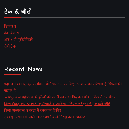
टेक & ऑटो
डिज़ाइन
वेब विकास
आर / वी प्रौद्योगिकी
रोबोटिक
Recent News
पद्मश्री श्यामसुन्दर पालीवाल बोले धरातल पर किए गए कार्य का परिणाम ही पिपलांत्री
मॉडल है
‘जयपुर बाल महोत्सव’ में झीलों की नगरी का नया बिज़नेस मॉडल दिखाने का मौका
पिम्स मेवाड़ कप 2026: क्रॉसवर्ड व आदित्यम रियल स्टेट्स ने मुकाबले जीते
पिम्स अस्पताल उमरडा में रक्तदान शिविर
उदयपुर संभाग में जाली नोट छापने वाले गिरोह का भंडाफोड़