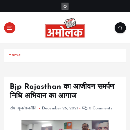
S
k
i
p
t
o
c
Amolak News
o
Home
n
t
e
n
t
Bjp Rajasthan का आजीवन समर्पण
निधि अभियान का आगाज
टॉप न्यूज/राजनीति
December 26, 2021
0 Comments