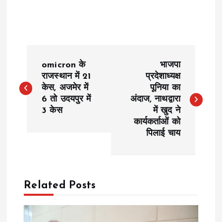
P
omicron के
भाजपा
o
राजस्थान में 21
प्रदेशाध्यक्ष
केस, अजमेर में
पूनिया का
6 तो उदयपुर में
अंदाज, नाथद्वारा
s
3 केस
में खुद ने
कार्यकर्ताओं को
t
पिलाई चाय
n
a
Related Posts
v